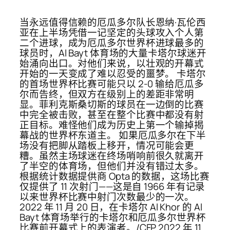
当永远值得信赖的厄瓜多尔队长恩纳·瓦伦西
亚在上半场凭借一记坚定的头球攻入个人第
二个进球，成为厄瓜多尔世界杯进球最多的
球员时，Al Bayt 体育场的大量卡塔尔球迷开
始涌向出口。对他们来说，以壮观的开幕式
开始的一天变成了难以忍受的噩梦。 卡塔尔
的首场世界杯比赛可能只以 2-0 输给厄瓜多
尔而告终，但双方在级别上的差距非常明
显。菲利克斯桑切斯的球员在一边倒的比赛
中完全被击败，甚至在整个比赛中都没有射
正目标。难怪他们成为历史上第一个输掉揭
幕战的世界杯东道主。 如果厄瓜多尔在下半
场没有把脚从踏板上移开，情况可能会更
糟。虽然主场球迷在终场哨响前很久就离开
了半空的体育场，但他们并没有错过太多。
根据统计数据提供商 Opta 的数据，这场比赛
仅提供了 11 次射门——这是自 1966 年有记录
以来世界杯比赛中射门次数最少的一次。
2022 年 11 月 20 日，在卡塔尔 Al Khor 的 Al
Bayt 体育场举行的卡塔尔和厄瓜多尔世界杯
比赛前开幕式上的表演者。/CFP 2022 年 11