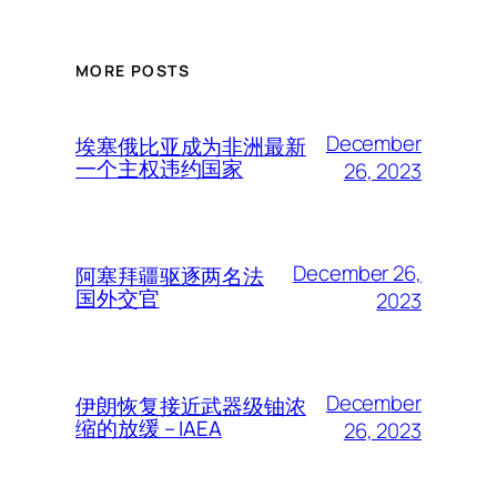
MORE POSTS
December
埃塞俄比亚成为非洲最新
一个主权违约国家
26, 2023
December 26,
阿塞拜疆驱逐两名法
国外交官
2023
December
伊朗恢复接近武器级铀浓
缩的放缓 – IAEA
26, 2023