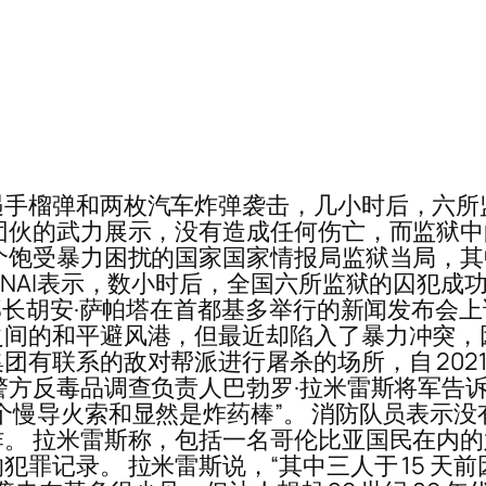
手榴弹和两枚汽车炸弹袭击，几小时后，六所监狱
团伙的武力展示，没有造成任何伤亡，而监狱
个饱受暴力困扰的国家国家情报局监狱当局，
NAI表示，数小时后，全国六所监狱的囚犯成功
政部长胡安·萨帕塔在首都基多举行的新闻发布会
间的和平避风港，但最近却陷入了暴力冲突，
有联系的敌对帮派进行屠杀的场所，自 2021 
警方反毒品调查负责人巴勃罗·拉米雷斯将军告
个慢导火索和显然是炸药棒”。 消防队员表示没
。 拉米雷斯称，包括一名哥伦比亚国民在内的
罪记录。 拉米雷斯说，“其中三人于 15 天