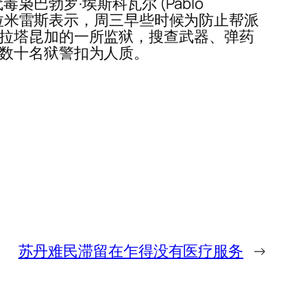
枭巴勃罗·埃斯科瓦尔 (Pablo
 拉米雷斯表示，周三早些时候为防止帮派
市拉塔昆加的一所监狱，搜查武器、弹药
将数十名狱警扣为人质。
苏丹难民滞留在乍得没有医疗服务
→