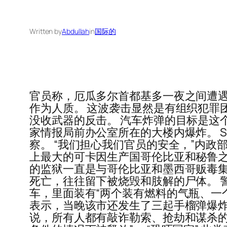
Written by
Abdullah
in
国际的
官员称，厄瓜多尔首都基多一夜之间遭遇
作为人质。 这波袭击显然是有组织犯罪
没收武器的反击。 汽车炸弹的目标是这
家情报局前办公室所在的大楼内爆炸。 S
察。 “我们担心我们官员的安全，”内
上最大的可卡因生产国哥伦比亚和秘鲁之
的监狱一直是与哥伦比亚和墨西哥贩毒集团
死亡，往往留下被烧毁和肢解的尸体。 
车，里面装有“两个装有燃料的气瓶、一
表示，当晚该市还发生了三起手榴弹爆炸
说，所有人都有敲诈勒索、抢劫和谋杀的犯