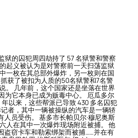
的囚犯周四劫持了 57 名狱警和警察
中的起义被认为是对警察前一天扫荡监狱
其中一枚在其总部外爆炸，另一枚则在国
抓获了被扣为人质的50名狱警和7名警
上说。 几年前，这个国家还是坐落在世界
因为它本身已成为贩毒中心。 厄瓜多尔
年以来，这些帮派已导致 430 多名囚犯
诉记者，其中一辆被操纵的汽车是一辆轿
有人员受伤。 基多市长帕贝尔·穆尼奥斯
六人在其中一次爆炸现场附近被捕。 他
前因盗窃卡车和勒索绑架而被捕……并在有