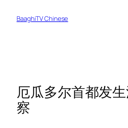
Skip
to
BaaghiTV Chinese
content
厄瓜多尔首都发生
察