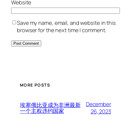
Website
Save my name, email, and website in this
browser for the next time I comment.
MORE POSTS
December
埃塞俄比亚成为非洲最新
一个主权违约国家
26, 2023