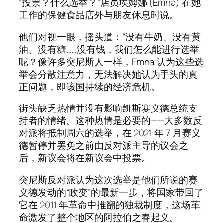
“投票？什么选举？”店员埃姆娜 (Emna) 在她
工作的保健食品店外与朋友休息时说。
他们对视一眼，摇头道：“没有牛奶、没有黄
油、没有糖……没有钱，我们怎么能进行选举
呢？像许多突尼斯人一样，Emna 认为这些选
举会分散注意力，无法解决她认为手头的真
正问题，即该国持续的经济危机。
街头缺乏热情并没有影响凯斯赛义德总统支
持者的情绪。这种热情是必要的——大多数反
对派将抵制周六的选举，在 2021 年 7 月赛义
德暂停并罢免之前由反对派主导的议会之
后，新议会将在新议会中投票。
突尼斯反对派认为这次选举是他们所说的赛
义德发动的“政变”的最新一步，将国家带回了
它在 2011 年革命中推翻的独裁制度，这场革
命激发了整个地区的阿拉伯之春起义。