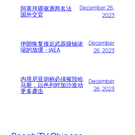
December 26,
阿塞拜疆驱逐两名法
国外交官
2023
December
伊朗恢复接近武器级铀浓
缩的放缓 – IAEA
26, 2023
内塔尼亚胡称必须摧毁哈
December
马斯，以色列对加沙发动
26, 2023
更多袭击