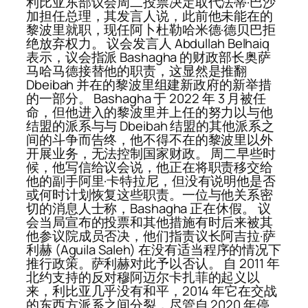
利比亚东部议会周二投票决定取代法蒂·巴沙
加担任总理，其发言人说，此前他未能在的
黎波里就职，现任阿卜杜勒哈米德·德贝巴拒
绝放弃权力。 议会发言人 Abdullah Belhaiq
表示，议会指派 Bashagha 的财政部长奥萨
马哈马德接替他的职责，这显然是推翻
Dbeibah 并在的黎波里组建新政府的新举措
的一部分。 Bashagha 于 2022 年 3 月被任
命，但他进入的黎波里并上任的努力以与他
结盟的派系与与 Dbeibah 结盟的其他派系之
间的斗争而告终，他不得不在的黎波里以外
开展业务，无法控制国家财政。 周二早些时
候，他写信给议会说，他正在将职责移交给
他的副手阿里·卡特拉尼，但没有说明他是否
或何时计划恢复这些职责。一位与他关系密
切的消息人士称，Bashagha 正在休假。 议
会当局宣布的投票和其他措施有时后来被其
他参议院成员否决，他们指责议长阿吉拉·萨
利赫 (Aguila Saleh) 在没有适当程序的情况下
推行政策。萨利赫对此予以否认。 自 2011 年
北约支持的反对穆阿迈尔卡扎菲的起义以
来，利比亚几乎没有和平，2014 年它在交战
的东西方派系之间分裂，尽管自 2020 年停