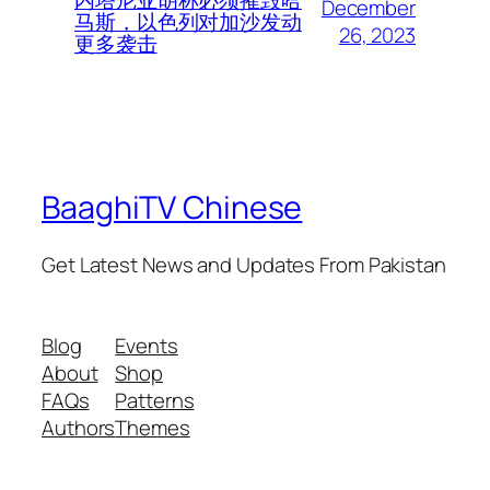
December
马斯，以色列对加沙发动
26, 2023
更多袭击
BaaghiTV Chinese
Get Latest News and Updates From Pakistan
Blog
Events
About
Shop
FAQs
Patterns
Authors
Themes