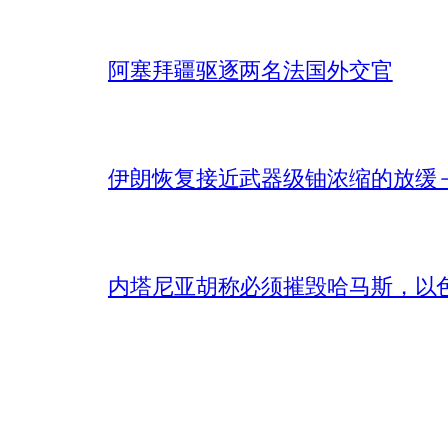
阿塞拜疆驱逐两名法国外交官
伊朗恢复接近武器级铀浓缩的放缓 – 
内塔尼亚胡称必须摧毁哈马斯，以