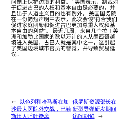
问题上保护边境的利益。” 美国表示，制裁对
于促进古巴的人权和基本自由是必要的，并
且出于人道主义目的也有例外。 美国国务院
在一份简短声明中表示，此次会谈“符合我们
促进家庭团聚和促进古巴更加尊重人权和基
本自由的利益”。 最近几周，来自几个拉丁美
洲和加勒比国家的数以万计的人从墨西哥越
境进入美国，古巴人就是其中之一，这引起
了美国边境城市官员的警觉，并导致贸易延
误。
←
以色列和哈马斯在加
俄罗斯资源部长在
沙最大医院外交战，巴勒
新型导弹研发期间
斯坦人呼吁撤离
访问朝鲜
→