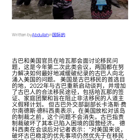
Written by
Abdullah
in
国际的
古巴和美国官员在哈瓦那会面讨论移民问
题，这是今年第二次此类会议，两国都在努
力解决如何最好地减缓破纪录的古巴人向北
涌入美国的问题。 美国是古巴移民的首选目
的地，2022年与古巴重新启动谈判，并增加
了古巴人的合法移民途径，包括哈瓦那的签
证、家庭团聚和旨在阻止非法移民的人道主
义假释计划。 但古巴外交部副部长卡洛斯·费
尔南德斯·德科西奥表示，在美国放松对该岛
的制裁之前，这个问题不会消失。古巴指责
制裁破坏了其本已陷入困境的国营经济。 德
科西奥在会谈后对记者表示：“对美国来说，
破坏古巴稳定的优先事项仍然优先于在移民