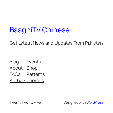
BaaghiTV Chinese
Get Latest News and Updates From Pakistan
Blog
Events
About
Shop
FAQs
Patterns
Authors
Themes
Twenty Twenty-Five
Designed with
WordPress