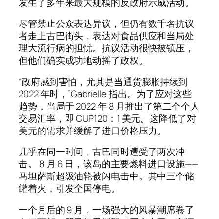
发生了多年来最大规模的反政府示威活动。
尽管禁止公众表达异议，但仍有数千名抗议
者走上古巴街头，表达对食品供应和当局处
理大流行病的担忧。抗议活动很快被镇压，
但他们确实成功地动摇了政权。
“政府感到害怕，尤其是当通货膨胀持续到
2022 年时，”Gabrielle 指出。为了应对这些
趋势，当局于 2022 年 8 月推出了第二个个人
交易汇率，即 CUP120：1 美元。这降低了对
美元的需求并缓解了进口价格压力。
几乎在同一时间，古巴同时遭受了两次冲
击。 8 月 6 日，该岛的主要燃料进口设施——
马坦萨斯超级油轮被闪电击中。其中三个储
罐着火，引发全国停电。
一个月后的 9 月，一场强大的风暴潮席卷了