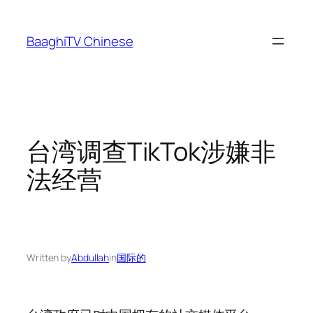
Skip
to
BaaghiTV Chinese
content
台湾调查TikTok涉嫌非
法经营
Written by
Abdullah
in
国际的