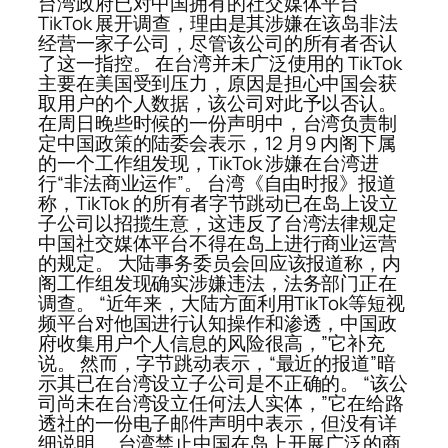
台湾政府已对中国拥有的社交媒体平台
TikTok 展开调查，理由是其涉嫌在该岛非法
经营一家子公司，尽管该公司的所有者否认
了这一指控。 在台湾并未广泛使用的 TikTok
主要在美国受到压力，原因是担心中国会获
取用户的个人数据，该公司对此予以否认。
在周日晚些时候的一份声明中，台湾负责制
定中国政策的陆委会表示，12 月9 内阁下属
的一个工作组发现，TikTok 涉嫌在台湾进
行“非法商业运作”。 台湾《自由时报》报道
称，TikTok 的所有者字节跳动已在岛上设立
子公司以招揽生意，这违反了台湾法律规定
中国社交媒体平台不得在岛上进行商业运营
的规定。 大陆事务委员会回应该报道称，内
阁工作组发现确实涉嫌违法，法务部门正在
调查。 “近年来，大陆方面利用TikTok等短视
频平台对他国进行认知操作和渗透，中国政
府收集用户个人信息的风险很高，”它补充
说。 然而，字节跳动表示，“最近的报道”暗
示其已在台湾设立子公司是不正确的。 “该公
司尚未在台湾设立任何法人实体，”它在给路
透社的一份电子邮件声明中表示，但没有详
细说明。 台湾禁止中国在岛上开展广泛的商