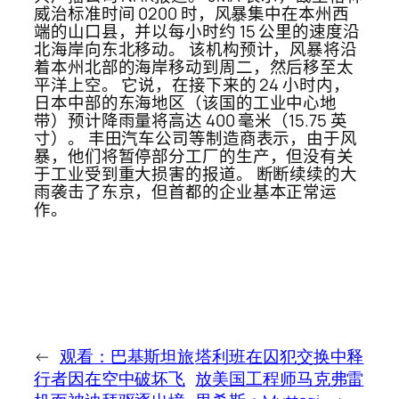
威治标准时间 0200 时，风暴集中在本州西
端的山口县，并以每小时约 15 公里的速度沿
北海岸向东北移动。 该机构预计，风暴将沿
着本州北部的海岸移动到周二，然后移至太
平洋上空。 它说，在接下来的 24 小时内，
日本中部的东海地区（该国的工业中心地
带）预计降雨量将高达 400 毫米（15.75 英
寸）。 丰田汽车公司等制造商表示，由于风
暴，他们将暂停部分工厂的生产，但没有关
于工业受到重大损害的报道。 断断续续的大
雨袭击了东京，但首都的企业基本正常运
作。
←
观看：巴基斯坦旅
塔利班在囚犯交换中释
行者因在空中破坏飞
放美国工程师马克弗雷