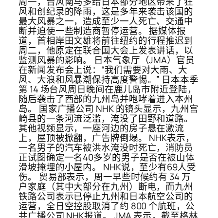
周一，台风南马多给日本部分地区带来了狂
风和创纪录的降雨，这是多年来袭击该国的
最大风暴之一，造成至少一人死亡、交通中
断并迫使一些制造商暂停运营。 据媒体报
道，首相岸田文雄将前往纽约的行程推迟到
周二，他原定在联合国大会上发表讲话，以
监测风暴的影响。 日本气象厅（JMA）官员
在新闻发布会上说：“我们需要对大雨、大
风、大浪和风暴潮保持高度警惕。” 日本本季
第 14 场台风周日晚间在鹿儿岛市附近登陆，
随后袭击了西部的九州岛并咆哮着进入本州
岛。 国家广播公司 NHK 的镜头显示，九州宫
崎县的一条河流泛滥，淹没了田野和道路。
其他视频显示，一座河边的房子悬在激流
上，屋顶被掀翻，广告牌倒塌。 NHK表示，
一名男子的汽车被洪水淹没时死亡，消防员
正试图确定一名40多岁的男子是否在被山体
滑坡掩埋的小屋内。 NHK说，至少有69人受
伤。 贸易部表示，周一早些时候约有 34 万
户家庭（其中大部分在九州）断电，而九州
铁路公司表示已停止九州和日本航空公司的
运营，全日空控股取消了约 800 个航班，公
共广播公司 NHK报道。 JMA 表示，截至格林