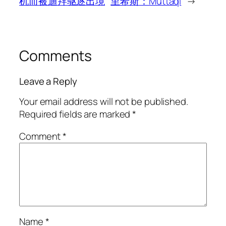
机而被迪拜驱逐出境
里希斯：Muttaqi
→
Comments
Leave a Reply
Your email address will not be published.
Required fields are marked
*
Comment
*
Name
*