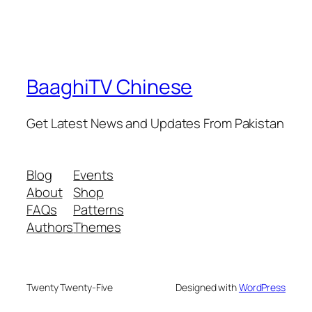
BaaghiTV Chinese
Get Latest News and Updates From Pakistan
Blog
Events
About
Shop
FAQs
Patterns
Authors
Themes
Twenty Twenty-Five
Designed with
WordPress