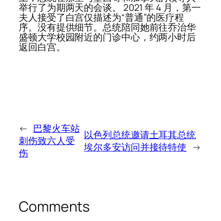
举行了为期两天的会谈。 2021 年 4 月，第一
夫人接受了白宫仅描述为“普通”的医疗程
序。没有提供细节。总统陪同她前往乔治华
盛顿大学校园附近的门诊中心，约两小时后
返回白宫。
←
巴黎火车站
以色列总统邀请土耳其总统
刺伤致六人受
埃尔多安访问并接待特使
→
伤
Comments