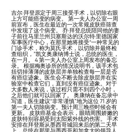
吉尔·拜登原定于周三接受手术，以切除右眼
上方可能癌变的病变。 第一夫人办公室一周
前宣布，医生在最近的一次常规皮肤癌筛查
中发现了这个病变。 乔·拜登总统陪同他的妻
子前往马里兰州贝塞斯达的沃尔特·里德国家
军事医疗中心，在那里她将接受“一种常见的
门诊手术，称为莫氏手术，以切除并最终检
查组织，”凯文奥康纳博士说，总统的医生，
在一月。 4 第一夫人办公室上周发布的备忘
录。 根据梅奥诊所的情况说明书，该手术包
括切掉薄薄的皮肤层并单独检查每一层是否
有癌症迹象。医生会不断去除皮肤层并在实
验室中检查它们，直到没有癌症迹象。对于
大多数人来说，该过程只需不到四个小时，
之后他们就可以回家了。 奥康纳在备忘录中
写道，医生建议“非常谨慎”地为这位 71 岁的
第一夫人切除病变。预计周三晚些时候会有
更新。 皮肤癌基金会表示，眼睛周围娇嫩的
皮肤特别容易受到太阳紫外线的伤害。 手术
安排在拜登斯从墨西哥城回来后的第二天早
上，总统在那里与墨西哥和加拿大的领导人