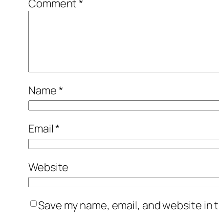
Comment
*
Name
*
Email
*
Website
Save my name, email, and website in t