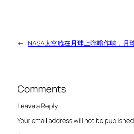
←
NASA太空舱在月球上嗡嗡作响，月
Comments
Leave a Reply
Your email address will not be published