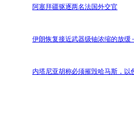
阿塞拜疆驱逐两名法国外交官
伊朗恢复接近武器级铀浓缩的放缓 – 
内塔尼亚胡称必须摧毁哈马斯，以