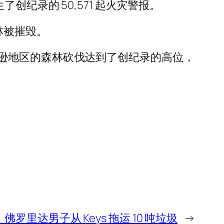
纪录的 50,571 起火灾警报。
的森林被摧毁。
逊地区的森林砍伐达到了创纪录的高位，
罗里达男子从 Keys 拖运 10 吨垃圾
→