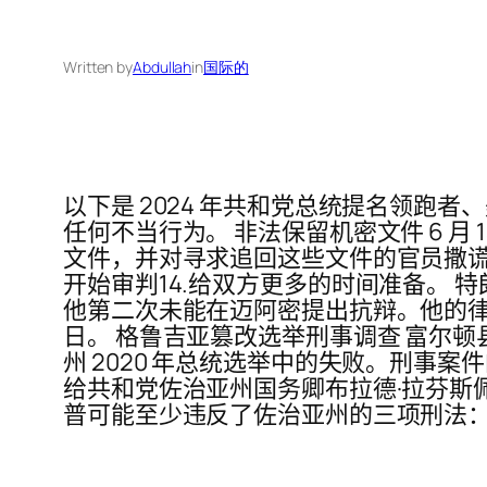
Written by
Abdullah
in
国际的
以下是 2024 年共和党总统提名领跑者、美
任何不当行为。 非法保留机密文件 6 月
文件，并对寻求追回这些文件的官员撒谎。 美国特
开始审判14.给双方更多的时间准备。 特
他第二次未能在迈阿密提出抗辩。他的律师表
日。 格鲁吉亚篡改选举刑事调查 富尔
州 2020 年总统选举中的失败。刑事案件
给共和党佐治亚州国务卿布拉德·拉芬斯
普可能至少违反了佐治亚州的三项刑法