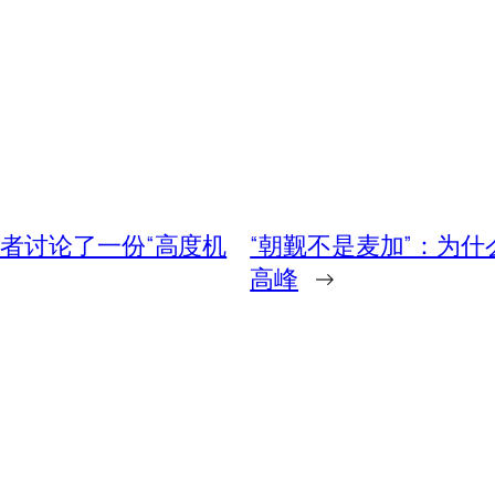
者讨论了一份“高度机
“朝觐不是麦加”：为
高峰
→