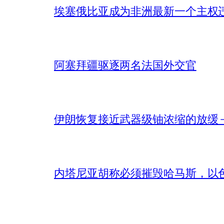
埃塞俄比亚成为非洲最新一个主权
阿塞拜疆驱逐两名法国外交官
伊朗恢复接近武器级铀浓缩的放缓 – 
内塔尼亚胡称必须摧毁哈马斯，以