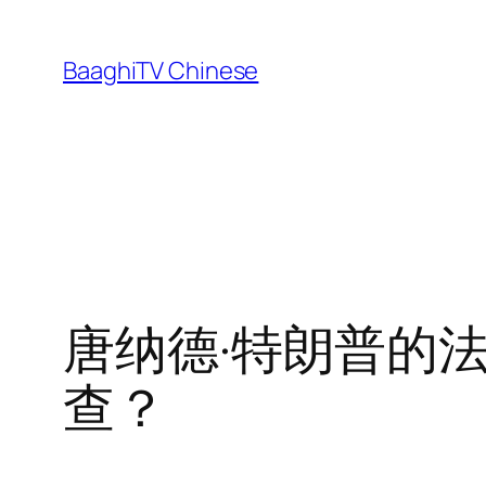
Skip
to
BaaghiTV Chinese
content
唐纳德·特朗普的
查？