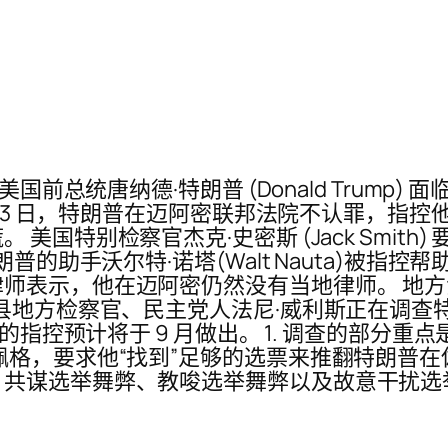
国前总统唐纳德·特朗普 (Donald Trump)
 13 日，特朗普在迈阿密联邦法院不认罪，指控他
别检察官杰克·史密斯 (Jack Smith) 要求联
朗普的助手沃尔特·诺塔(Walt Nauta)被
示，他在迈阿密仍然没有当地律师。 地方法官埃​
顿县地方检察官、民主党人法尼·威利斯正在调
的指控预计将于 9 月做出。 1. 调查的部分重点
佩格，要求他“找到”足够的选票来推翻特朗普在
：共谋选举舞弊、教唆选举舞弊以及故意干扰选