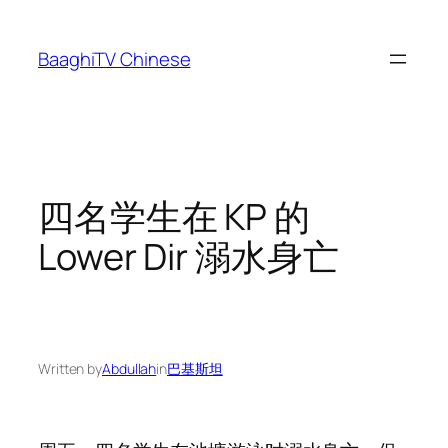
Skip
to
BaaghiTV Chinese
content
四名学生在 KP 的
Lower Dir 溺水身亡
Written by
Abdullah
in
巴基斯坦