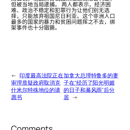
但被当地当局逮捕。 两人都表示，经济困
难、政治不稳定和犯罪行为让他们别无选
择，只能放弃祖国尼日利亚。这个非洲人口
最多的国家的暴力和贫困问题挥之不去，绑
架事件也十分猖獗。
←
印度最高法院正在
加拿大总理特鲁多的妻
审理质疑政府取消克
子在“经历了阳光明媚
什米尔特殊地位的请
的日子和暴风雨”后分
愿书
居
→
Comments