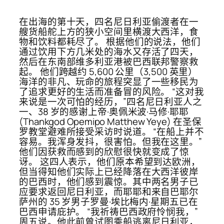
在出海的第十天，四名尼日利亚偷渡者在一
艘货船舵上方的狭小空间里横渡大西洋，食
物和饮料都耗尽了。 根据他们的说法，他们
通过饮用下方几米处的海水又存活了四天，
然后在东南部维多利亚港被巴西联邦警察救
起。 他们跨越约 5,600 公里（3,500 英里）
海洋的非凡、玩命的旅程突显了一些移民为
了追求更好的生活而准备冒的风险。 “这对我
来说是一次可怕的经历，”四名尼日利亚人之
一、38 岁的感谢上帝·奥佩米波·马修·耶耶
(Thankgod Opemipo Matthew Yeye) 在圣保
罗教堂避难所接受采访时说道。 “在船上并不
容易。我浑身发抖，很害怕。但我在这里。”
他们因获救而感到的欣慰很快就变成了惊
讶。 这四人表示，他们原本希望到达欧洲，
但当得知他们实际上已经降落在大西洋彼岸
的巴西时，他们感到震惊。其中两名男子已
应要求返回尼日利亚，而耶耶和来自巴耶尔
萨州的 35 岁男子罗曼·埃比梅内·星期五已在
巴西申请庇护。 “我祈祷巴西政府怜悯我，”
周五说。他此前曾试图乘船逃离尼日利亚，