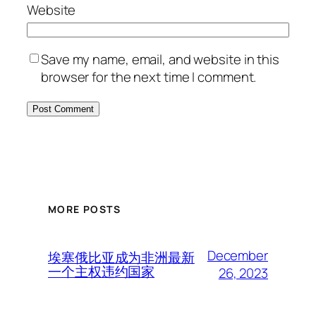
Website
Save my name, email, and website in this
browser for the next time I comment.
MORE POSTS
December
埃塞俄比亚成为非洲最新
一个主权违约国家
26, 2023