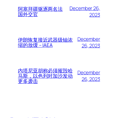
December 26,
阿塞拜疆驱逐两名法
国外交官
2023
December
伊朗恢复接近武器级铀浓
缩的放缓 – IAEA
26, 2023
内塔尼亚胡称必须摧毁哈
December
马斯，以色列对加沙发动
26, 2023
更多袭击