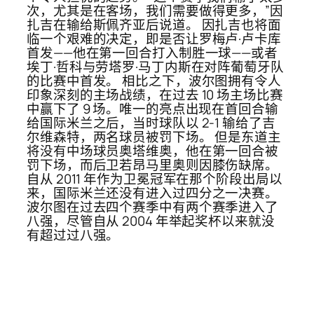
次，尤其是在客场，我们需要做得更多，”因
扎吉在输给斯佩齐亚后说道。 因扎吉也将面
临一个艰难的决定，即是否让罗梅卢·卢卡库
首发——他在第一回合打入制胜一球——或者
埃丁·哲科与劳塔罗·马丁内斯在对阵葡萄牙队
的比赛中首发。 相比之下，波尔图拥有令人
印象深刻的主场战绩，在过去 10 场主场比赛
中赢下了 9 场。唯一的亮点出现在首回合输
给国际米兰之后，当时球队以 2-1 输给了吉
尔维森特，两名球员被罚下场。 但是东道主
将没有中场球员奥塔维奥，他在第一回合被
罚下场，而后卫若昂马里奥则因膝伤缺席。
自从 2011 年作为卫冕冠军在那个阶段出局以
来，国际米兰还没有进入过四分之一决赛。
波尔图在过去四个赛季中有两个赛季进入了
八强，尽管自从 2004 年举起奖杯以来就没
有超过过八强。