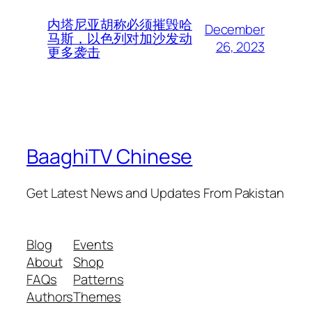
内塔尼亚胡称必须摧毁哈
December
马斯，以色列对加沙发动
26, 2023
更多袭击
BaaghiTV Chinese
Get Latest News and Updates From Pakistan
Blog
Events
About
Shop
FAQs
Patterns
Authors
Themes