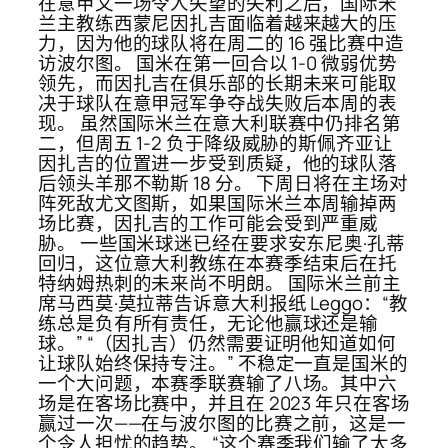
在意甲又一场令人失望的失利之后，国际米
兰主教练西蒙尼因扎吉面临着越来越大的压
力，因为他的球队将在周二的 16 强比赛中造
访波尔图。 国米在第一回合以 1-0 微弱优势
领先，而因扎吉在俱乐部的长期未来可能取
决于球队在意甲冠军争夺战失败后本周的表
现。 虽然国际米兰在意大利联赛中仍排名第
二，但周五 1-2 负于降级威胁的斯佩齐亚让
因扎吉的位置进一步受到质疑，他的球队落
后领头羊那不勒斯 18 分。 下周日将在主场对
阵死敌尤文图斯，如果国际米兰本周输掉两
场比赛，因扎吉的工作可能会受到严重威
胁。 一些国米球迷已经在要求安东尼奥·孔蒂
回归，这位意大利教练在本赛季结束后在托
特纳姆热刺的未来尚不明朗。 国际米兰前主
席马西莫·莫拉蒂告诉意大利报纸 Leggo：“教
练总是负有所有责任，无论他赢球还是输
球。” “（因扎吉）仍然需要证明他知道如何
让球队始终保持专注。” 不稳定一直是国米的
一个大问题，本赛季联赛输了八场。其中六
场是在客场比赛中，并且在 2023 年只在客场
赢过一次——在与波尔图的比赛之前，这是一
个令人担忧的趋势。 “这个赛季我们输了太多