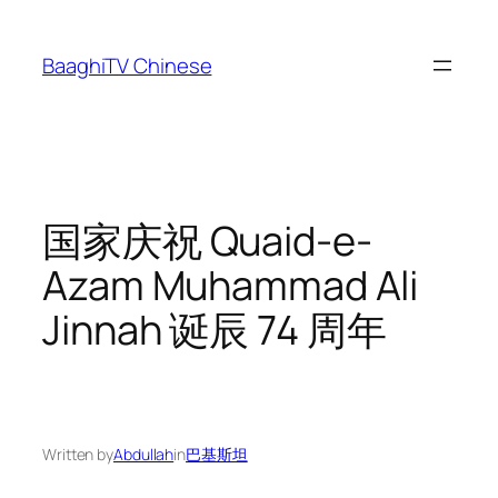
Skip
to
BaaghiTV Chinese
content
国家庆祝 Quaid-e-
Azam Muhammad Ali
Jinnah 诞辰 74 周年
Written by
Abdullah
in
巴基斯坦