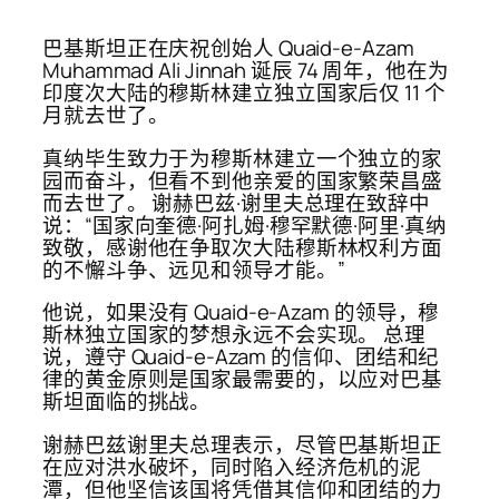
巴基斯坦正在庆祝创始人 Quaid-e-Azam
Muhammad Ali Jinnah 诞辰 74 周年，他在为
印度次大陆的穆斯林建立独立国家后仅 11 个
月就去世了。
真纳毕生致力于为穆斯林建立一个独立的家
园而奋斗，但看不到他亲爱的国家繁荣昌盛
而去世了。 谢赫巴兹·谢里夫总理在致辞中
说：“国家向奎德·阿扎姆·穆罕默德·阿里·真纳
致敬，感谢他在争取次大陆穆斯林权利方面
的不懈斗争、远见和领导才能。”
他说，如果没有 Quaid-e-Azam 的领导，穆
斯林独立国家的梦想永远不会实现。 总理
说，遵守 Quaid-e-Azam 的信仰、团结和纪
律的黄金原则是国家最需要的，以应对巴基
斯坦面临的挑战。
谢赫巴兹谢里夫总理表示，尽管巴基斯坦正
在应对洪水破坏，同时陷入经济危机的泥
潭，但他坚信该国将凭借其信仰和团结的力