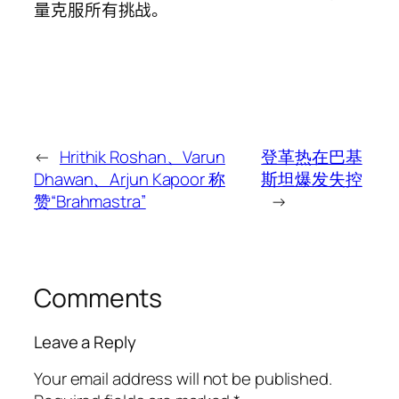
量克服所有挑战。
←
Hrithik Roshan、Varun
登革热在巴基
Dhawan、Arjun Kapoor 称
斯坦爆发失控
赞“Brahmastra”
→
Comments
Leave a Reply
Your email address will not be published.