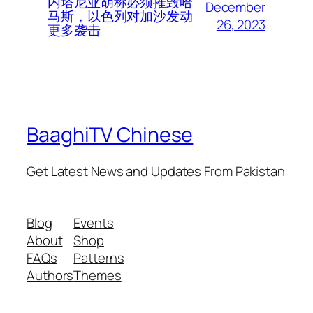
内塔尼亚胡称必须摧毁哈
December
马斯，以色列对加沙发动
26, 2023
更多袭击
BaaghiTV Chinese
Get Latest News and Updates From Pakistan
Blog
Events
About
Shop
FAQs
Patterns
Authors
Themes