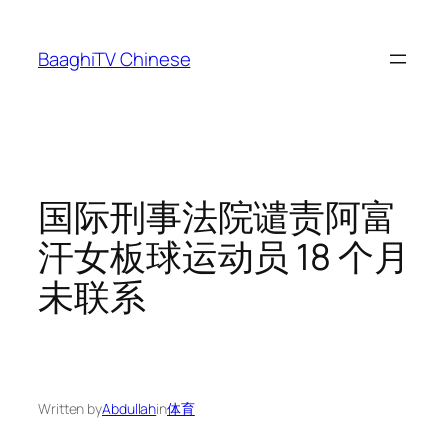
Skip
to
BaaghiTV Chinese
content
国际刑事法院谴责阿富
汗女板球运动员 18 个月
未联系
Written by
Abdullah
in
体育