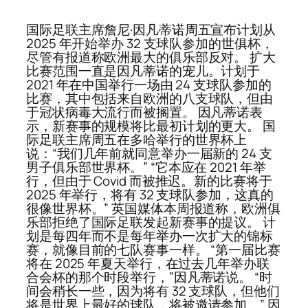
国际足联主席詹尼·因凡蒂诺周五宣布计划从
2025 年开始举办 32 支球队参加的世俱杯，
尽管有报道称欧洲最大的俱乐部反对。 扩大
比赛范围一直是因凡蒂诺的宠儿。计划于
2021 年在中国举行一场由 24 支球队参加的
比赛，其中包括来自欧洲的八支球队，但由
于冠状病毒大流行而被搁置。 因凡蒂诺表
示，新赛事的规模将比最初计划的更大。 国
际足联主席周五在多哈举行的世界杯上
说：“我们几年前就同意举办一届新的 24 支
男子俱乐部世界杯。” “它本应在 2021 年举
行，但由于 Covid 而被推迟。新的比赛将于
2025 年举行，将有 32 支球队参加，这真的
很像世界杯。” 英国媒体本周报道称，欧洲俱
乐部拒绝了国际足联发起新赛事的提议。 计
划是每四年而不是每年举办一次扩大的锦标
赛，就像目前的七队赛事一样。 “第一届比赛
将在 2025 年夏天举行，在过去几年举办联
合会杯的那个时段举行，”因凡蒂诺说。 “时
间会稍长一些，因为将有 32 支球队，但他们
将是世界上最好的球队，将被邀请参加。” 因