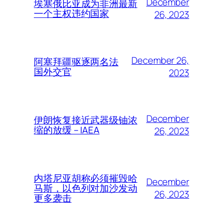
December
埃塞俄比亚成为非洲最新
一个主权违约国家
26, 2023
December 26,
阿塞拜疆驱逐两名法
国外交官
2023
December
伊朗恢复接近武器级铀浓
缩的放缓 – IAEA
26, 2023
内塔尼亚胡称必须摧毁哈
December
马斯，以色列对加沙发动
26, 2023
更多袭击