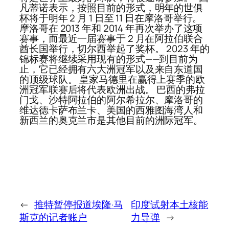
凡蒂诺表示，按照目前的形式，明年的世俱
杯将于明年 2 月 1 日至 11 日在摩洛哥举行。
摩洛哥在 2013 年和 2014 年再次举办了这项
赛事，而最近一届赛事于 2 月在阿拉伯联合
酋长国举行，切尔西举起了奖杯。 2023 年的
锦标赛将继续采用现有的形式——到目前为
止，它已经拥有六大洲冠军以及来自东道国
的顶级球队。 皇家马德里在赢得上赛季的欧
洲冠军联赛后将代表欧洲出战。 巴西的弗拉
门戈、沙特阿拉伯的阿尔希拉尔、摩洛哥的
维达德卡萨布兰卡、美国的西雅图海湾人和
新西兰的奥克兰市是其他目前的洲际冠军。
←
推特暂停报道埃隆·马
印度试射本土核能
斯克的记者账户
力导弹
→