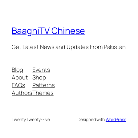
BaaghiTV Chinese
Get Latest News and Updates From Pakistan
Blog
Events
About
Shop
FAQs
Patterns
Authors
Themes
Twenty Twenty-Five
Designed with
WordPress