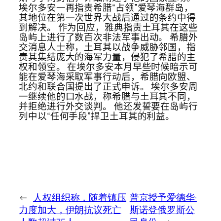
埃尔多安一再指责希腊“占领”爱琴海群岛，
其地位在第一次世界大战后通过的条约中得
到解决。 作为回应，雅典指责土耳其在这些
岛屿上进行了数百次非法军事出动。 希腊外
交消息人士称，土耳其以战争威胁邻国，指
责其集结庞大的海军力量，侵犯了希腊的主
权和领空。 在埃尔多安本月早些时候暗示可
能在爱琴海采取军事行动后，希腊向欧盟、
北约和联合国提出了正式申诉。 埃尔多安周
一继续他的口水战，称希腊与土耳其不同，
并拒绝进行外交谈判。 他还发誓要在岛屿行
列中以“任何手段”捍卫土耳其的利益。
←
人权组织称，随着镇压
普京授予爱德华·
力度加大，伊朗抗议死亡
斯诺登俄罗斯公