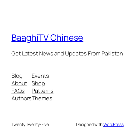
BaaghiTV Chinese
Get Latest News and Updates From Pakistan
Blog
Events
About
Shop
FAQs
Patterns
Authors
Themes
Twenty Twenty-Five
Designed with
WordPress