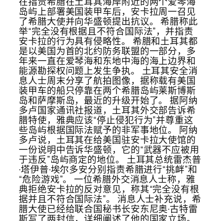
在指责希腊在土耳其海岸附近的两个爱琴海
岛屿上部署美国装甲车后，安卡拉周一召见
了希腊大使并向华盛顿提出抗议。 希腊称此
举“完全没有根据且不符合国际法”，并指责
安卡拉的行为具有侵略性。 希腊和土耳其都
是以美国为首的北约防务联盟的一部分，多
年来一直在爱琴海和东地中海的海上边界和
能源勘探权问题上发生争执。 土耳其安全消
息人士周末分享了航拍图像，据称载有美国
装甲车的船只停靠在两个希腊岛屿莱斯博斯
岛和萨摩斯岛，最近的升级开始了。 据阿纳
多卢国家通讯社报道，土耳其外交部告诉希
腊特使，雅典应该“停止侵犯行为”并尊重这
些岛屿根据国际法赋予的非军事地位。 阿纳
多卢说，土耳其在给美国驻安卡拉大使馆的
一份说明中告诉华盛顿，它的“武器不应被用
于违反”岛屿商定的地位。 土耳其总统雷杰普
·塔伊普·埃尔多安分别指责希腊进行“挑衅”和
“危险游戏”。 一位希腊外交消息人士称，雅
典拒绝安卡拉的反对意见，称其“完全没有根
据并且不符合国际法”。 消息人士补充说，希
腊大使已经给联合国秘书长安东尼奥·古特雷
斯写了两封信，详细阐述了他的国家立场。