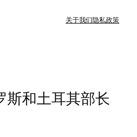
关于我们
隐私政策
罗斯和土耳其部长