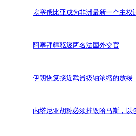
埃塞俄比亚成为非洲最新一个主权
阿塞拜疆驱逐两名法国外交官
伊朗恢复接近武器级铀浓缩的放缓 – 
内塔尼亚胡称必须摧毁哈马斯，以