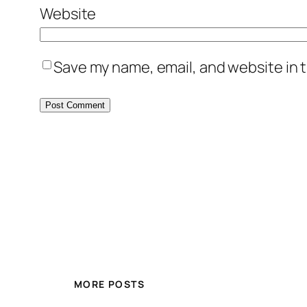
Website
Save my name, email, and website in t
MORE POSTS