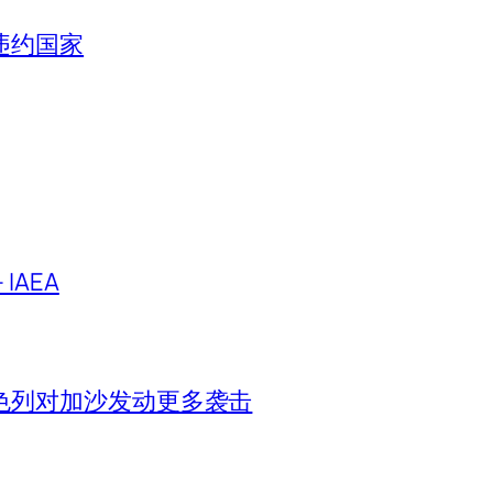
违约国家
IAEA
色列对加沙发动更多袭击