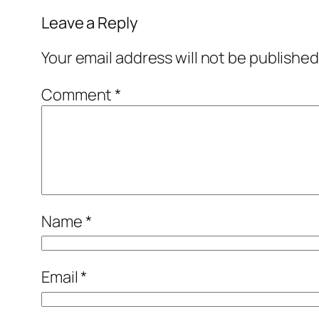
Leave a Reply
Your email address will not be published
Comment
*
Name
*
Email
*