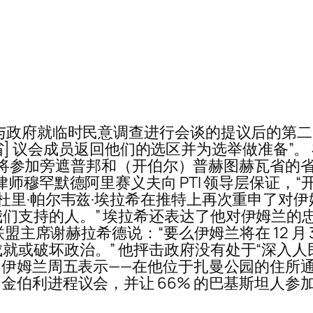
an) 收回与政府就临时民意调查进行会谈的提议后的第
示 [省] 议会成员返回他们的选区并为选举做准备
] 我们将参加旁遮普邦和（开伯尔）普赫图赫瓦省
律师穆罕默德阿里赛义夫向 PTI 领导层保证，
杜里·帕尔韦兹·埃拉希在推特上再次重申了对伊
们支持的人。” 埃拉希还表达了他对伊姆兰的
林联盟主席谢赫拉希德说：“要么伊姆兰将在 12 月
就或破坏政治。” 他抨击政府没有处于“深入人
。 伊姆兰周五表示——在他位于扎曼公园的住所
金伯利进程议会，并让 66% 的巴基斯坦人参加