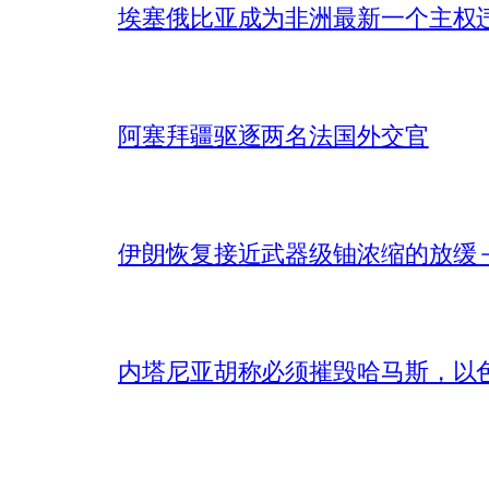
埃塞俄比亚成为非洲最新一个主权
阿塞拜疆驱逐两名法国外交官
伊朗恢复接近武器级铀浓缩的放缓 – 
内塔尼亚胡称必须摧毁哈马斯，以