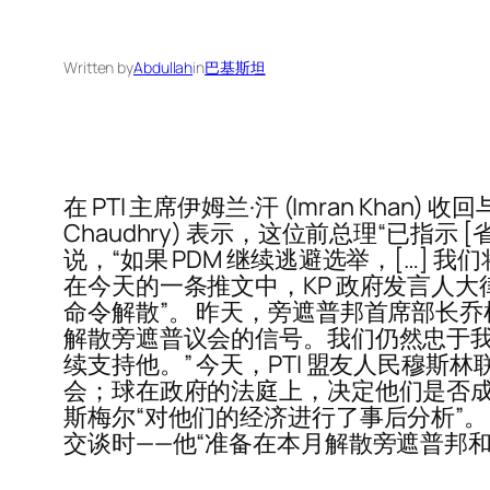
Written by
Abdullah
in
巴基斯坦
在 PTI 主席伊姆兰·汗 (Imran Kh
Chaudhry) 表示，这位前总理“已指
说，“如果 PDM 继续逃避选举，[…
在今天的一条推文中，KP 政府发言人大
命令解散”。 昨天，旁遮普邦首席部长乔
解散旁遮普议会的信号。我们仍然忠于我
续支持他。” 今天，PTI 盟友人民穆斯
会；球在政府的法庭上，决定他们是否成
斯梅尔“对他们的经济进行了事后分析”
交谈时——他“准备在本月解散旁遮普邦和