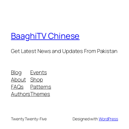
BaaghiTV Chinese
Get Latest News and Updates From Pakistan
Blog
Events
About
Shop
FAQs
Patterns
Authors
Themes
Twenty Twenty-Five
Designed with
WordPress