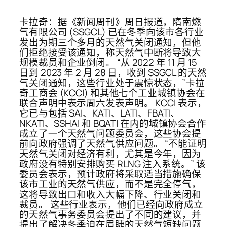
卡拉奇：据《新闻周刊》周日报道，隋南燃
气有限公司 (SSGCL) 已在冬季向该市各行业
发出为期三个多月的天然气关闭通知，但他
们拒绝接受该通知，称天然气中断将导致大
规模裁员和企业倒闭。 “从 2022 年 11 月 15
日到 2023 年 2 月 28 日，收到 SSGCL 的天然
气关闭通知，这些行业处于震惊状态，”卡拉
奇工商会 (KCCI) 和其他七个工业城镇协会在
联合声明中表示周六发表声明。 KCCI 表示，
它已与包括 SAI、KATI、LATI、FBATI、
NKATI、SSHAI 和 BQATI 在内的城镇协会合作
成立了一个天然气问题委员会，这些协会提
前向政府强调了天然气供应问题。 “不能证明
天然气关闭对经济有利，尤其是今年，因为
政府没有特别安排购买 RLNG 注入系统。” 该
委员会表示，预计政府将采取适当措施确保
该市工业的天然气供应，而不是完全停气，
这将导致出口和收入大幅下降、行业关闭和
裁员。 这些行业表示，他们已经向政府成立
的天然气事务委员会提出了不同的建议，并
提出了解决冬季迫在眉睫的天然气短缺问题