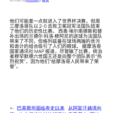
Written by
Abdullah
in
体育
他们可能差一点就进入了世界杯决赛，但周
三摩洛哥队以 2-0 击败卫冕冠军法国队结束
了他们的历史性比赛。 西奥·埃尔南德斯和替
补出场的兰德尔·科洛·穆阿尼的进球为法国队
带来了不同，但格列兹曼在球场两端的贪污
和诡计的组合吸引了人们的眼球。 据摩洛哥
国家通讯社 MAP 报道，尽管输了比赛，统治
者穆罕默德六世国王还是向整个团队表示“热
烈祝贺”，因为他们“给摩洛哥人民带来了荣
誉”。
←
巴基斯坦面临有史以来
从阿富汗越境向