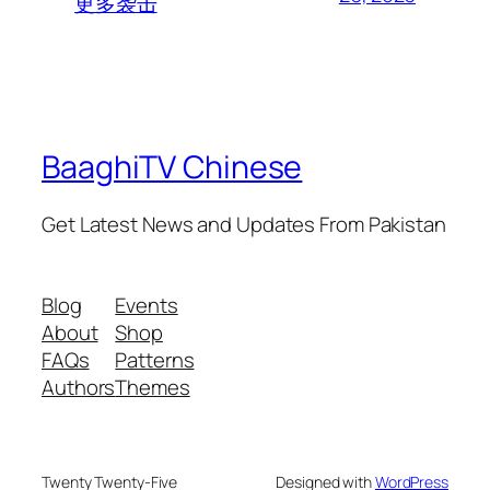
更多袭击
BaaghiTV Chinese
Get Latest News and Updates From Pakistan
Blog
Events
About
Shop
FAQs
Patterns
Authors
Themes
Twenty Twenty-Five
Designed with
WordPress