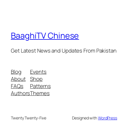
BaaghiTV Chinese
Get Latest News and Updates From Pakistan
Blog
Events
About
Shop
FAQs
Patterns
Authors
Themes
Twenty Twenty-Five
Designed with
WordPress