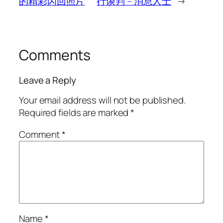
的精彩闪回照片
行谈判 – 消息人士
→
Comments
Leave a Reply
Your email address will not be published.
Required fields are marked
*
Comment
*
Name
*