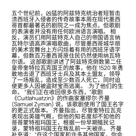
五个世纪前，凶猛的阿兹特克统治者短暂击
溃西班牙入侵者的传奇故事本周在现代墨西
哥首都最著名的剧院之一成为焦点，但歌剧
的表演者并没有用任何欧洲语言演唱。 相
反，演员们用阿兹特克人自己的帝国语言纳
瓦特尔语高声演唱歌曲，尽管墨西哥城华丽
的美术宫舞台上方闪烁着有用的西班牙语字
幕，但数百万墨西哥原住民仍然使用纳瓦特
尔语。 这部歌剧讲述了阿兹特克倒数第二任
皇帝奎特拉瓦克国王的故事，他在 1520 年勇
敢地击退了西班牙士兵及其本土盟友，领导
了一场叛乱，造成至少数百人死亡，同时迫
使更多人因被盗财宝而逃离。 .为了他们的生
命。 “我们正在收回很多东西，”歌剧
《Cuitlahuatzin》的作曲家塞缪尔·齐曼
(Samuel Zyman) 说，该歌剧使用了国王名字
的更正式版本。 齐曼指出，尽管奎特拉瓦克
表现出英雄气概，但他的知名度却不如他的
哥哥蒙特祖玛国王，根据一份早期殖民记
录，蒙特祖玛国王在叛乱前一天被杀。 齐曼
补充道：“在这个国家和许多其他国家，你会