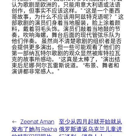
认为歌剧是欧洲的，只能用意大利语或法语
创作，但事实不应该这样。” “这是一个墨西
哥故事，为什么不应该用阿兹特克语呢？” 这
部歌剧的演员们身着当地服装，脸上涂着颜
料，戴着羽毛头饰。演员们敲着当地鼓的节
奏，吹响海螺，舞台后面的现代管弦乐队为
他们伴奏。 虽然尚不清楚歌剧的组织者是否
会提供更多演出，但一些可能观看了他们的
第一部纳瓦特尔歌剧的观众显然被库特拉瓦
克的故事所感动。 “这真是太棒了，”演出结
束后尼娜·阿尔瓦雷斯说道。 “布景、舞者和
演讲都非常感人。”
←
Zeenat Aman
至少从四月起就开始就从
发布了她与 Rekha
俄罗斯遣返乌克兰儿童进