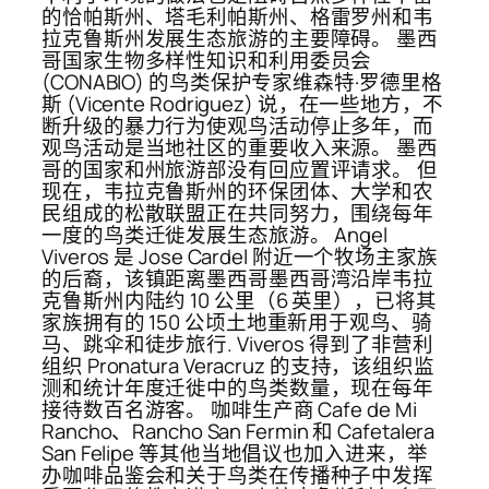
的恰帕斯州、塔毛利帕斯州、格雷罗州和韦
拉克鲁斯州发展生态旅游的主要障碍。 墨西
哥国家生物多样性知识和利用委员会
(CONABIO) 的鸟类保护专家维森特·罗德里格
斯 (Vicente Rodriguez) 说，在一些地方，不
断升级的暴力行为使观鸟活动停止多年，而
观鸟活动是当地社区的重要收入来源。 墨西
哥的国家和州旅游部没有回应置评请求。 但
现在，韦拉克鲁斯州的环保团体、大学和农
民组成的松散联盟正在共同努力，围绕每年
一度的鸟类迁徙发展生态旅游。 Angel
Viveros 是 Jose Cardel 附近一个牧场主家族
的后裔，该镇距离墨西哥墨西哥湾沿岸韦拉
克鲁斯州内陆约 10 公里（6 英里），已将其
家族拥有的 150 公顷土地重新用于观鸟、骑
马、跳伞和徒步旅行. Viveros 得到了非营利
组织 Pronatura Veracruz 的支持，该组织监
测和统计年度迁徙中的鸟类数量，现在每年
接待数百名游客。 咖啡生产商 Cafe de Mi
Rancho、Rancho San Fermin 和 Cafetalera
San Felipe 等其他当地倡议也加入进来，举
办咖啡品鉴会和关于鸟类在传播种子中发挥