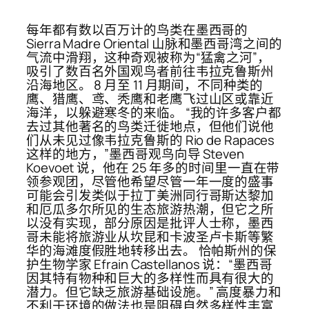
每年都有数以百万计的鸟类在墨西哥的
Sierra Madre Oriental 山脉和墨西哥湾之间的
气流中滑翔，这种奇观被称为“猛禽之河”，
吸引了数百名外国观鸟者前往韦拉克鲁斯州
沿海地区。 8 月至 11 月期间，不同种类的
鹰、猎鹰、鸢、秃鹰和老鹰飞过山区或靠近
海洋，以躲避寒冬的来临。 “我的许多客户都
去过其他著名的鸟类迁徙地点，但他们说他
们从未见过像韦拉克鲁斯的 Rio de Rapaces
这样的地方，”墨西哥观鸟向导 Steven
Koevoet 说，他在 25 年多的时间里一直在带
领参观团，尽管他希望尽管一年一度的盛事
可能会引发类似于拉丁美洲同行哥斯达黎加
和厄瓜多尔所见的生态旅游热潮，但它之所
以没有实现，部分原因是批评人士称，墨西
哥未能将旅游业从坎昆和卡波圣卢卡斯等繁
华的海滩度假胜地转移出去。 恰帕斯州的保
护生物学家 Efrain Castellanos 说：“墨西哥
因其特有物种和巨大的多样性而具有很大的
潜力。但它缺乏旅游基础设施。” 高度暴力和
不利于环境的做法也是阻碍自然多样性丰富