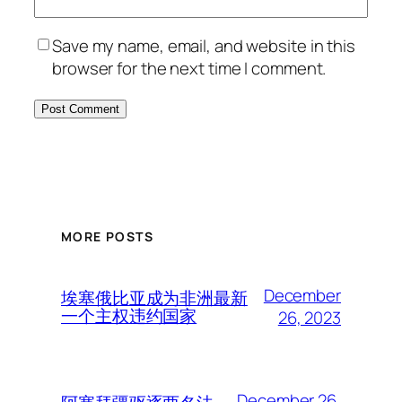
Save my name, email, and website in this
browser for the next time I comment.
MORE POSTS
December
埃塞俄比亚成为非洲最新
一个主权违约国家
26, 2023
December 26,