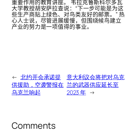
重要作用的教育讲座。 韦拉克鲁斯科尔多瓦
大学教授胡安萨拉查说：“下一步可能是为这
些生产商贴上绿色、对鸟类友好的邮票。” 热
心人士说，尽管进展缓慢，但围绕候鸟建立
产业的努力是一项值得的事业。
←
北约开会承诺提
意大利议会将把对乌克
供援助，空袭警报在
兰的武器供应延长至
乌克兰响起
2023 年
→
Comments