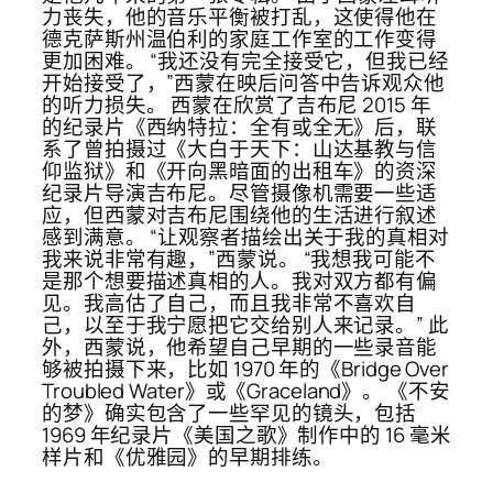
力丧失，他的音乐平衡被打乱，这使得他在
德克萨斯州温伯利的家庭工作室的工作变得
更加困难。 “我还没有完全接受它，但我已经
开始接受了，”西蒙在映后问答中告诉观众他
的听力损失。 西蒙在欣赏了吉布尼 2015 年
的纪录片《西纳特拉：全有或全无》后，联
系了曾拍摄过《大白于天下：山达基教与信
仰监狱》和《开向黑暗面的出租车》的资深
纪录片导演吉布尼。尽管摄像机需要一些适
应，但西蒙对吉布尼围绕他的生活进行叙述
感到满意。 “让观察者描绘出关于我的真相对
我来说非常有趣，”西蒙说。 “我想我可能不
是那个想要描述真相的人。我对双方都有偏
见。我高估了自己，而且我非常不喜欢自
己，以至于我宁愿把它交给别人来记录。” 此
外，西蒙说，他希望自己早期的一些录音能
够被拍摄下来，比如 1970 年的《Bridge Over
Troubled Water》或《Graceland》。 《不安
的梦》确实包含了一些罕见的镜头，包括
1969 年纪录片《美国之歌》制作中的 16 毫米
样片和《优雅园》的早期排练。