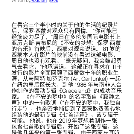
Written by
Abdullah
in
娱乐
在看完三个半小时的关于他的生活的纪录片
后，保罗·西蒙对观众只有同情。 “你可能已
经筋疲力尽了，”周日在多伦多国际电影节上
亚历克斯·吉布尼的《不安的梦想：保罗·西蒙
的音乐》首映后，西蒙对观众说道。 81 岁的
西蒙本人在影片首映前没有看过这部电影，
周日他也没有观看。 “毫无疑问，我会鼓起勇
气去看它，”他承诺道。 这部正在寻求在 TIFF
发行的影片全面回顾了西蒙数十年的职业生
涯，从与阿特·加芬克尔 (Art Garfunkel) 一起
在纽约皇后区长大，到他 1986 年与南非人合
作制作的轰动专辑《Graceland》的成功音乐
家。 《在不安的梦中》的名字取自《寂静之
声》中的一句歌词（“在不安的梦中，我独自
行走”），也亲密地捕捉到了西蒙煞费苦心地
组装他的最新专辑《七首诗篇》，该专辑于
可能。 他说，他在 2019 年梦想着制作一张
包含七首歌的专辑后，开始了这张专辑，这
是他几年来的第一张专辑。 由于西蒙左耳听