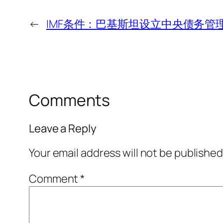
←
IMF条件：巴基斯坦设立中央债务管
Comments
Leave a Reply
Your email address will not be published
Comment
*