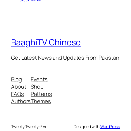
BaaghiTV Chinese
Get Latest News and Updates From Pakistan
Blog
Events
About
Shop
FAQs
Patterns
Authors
Themes
Twenty Twenty-Five
Designed with
WordPress