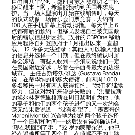
日出前几个小时，墨西哥最大避难所之一的
移民醒来上网，希望能预约到美国寻求庇
护。当一场大型演出开始在线销售时，每天
的仪式就像一场音乐会门票竞赛，大约有
100 人在手机屏幕上滑动拇指。 每天早上 6
点都有新的预约，但移民发现自己被美国政
府的错误信息所困扰。政府的 CBPOne 移动
应用程序自拜登政府于 1 月推出以来一直超
载。 12. 许多无法登录；其他人可以输入他们
的信息并选择一个日期，但在最终确认时屏
幕会冻结。有些人收到一条消息说他们一定
在美国附近穿越，尽管在墨西哥最大的边境
城市。 主任古斯塔沃·班达 (Gustavo Banda)
说，在蒂华纳的耶稣大使馆，前两周 1,000
多名移民中只有两人获得预约。 “我们将继续
努力，但这对我们来说是失败的，”洪都拉斯
的埃尔林罗德里格斯在周日黎明前为他，他
的妻子和他们的两个孩子进行的又一次约会
毫无结果后说道。 “没有希望了。” 墨西哥的
Mareni Montiel 兴奋地为她的两个孩子选择
了一个日期和时间——然后没有得到确认码。
“现在我回到了零，”32 岁的蒙蒂尔说，他已
经在避难所等了四个月，在崎岖不平的土路