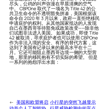
尽头，公鸡的叫声弥漫在早晨清爽的空气
中。 CBPOne 取代了一项名为 Title 42 的公
共卫生命令的不透明豁免拼凑，美国根据该
命令自 2020 年 3 月以来，政府一直拒绝移民
申请庇护的权利。从其他国家抵达的人发现
自己在墨西哥等待豁免或政策改变——除非他
们试图非法进入美国。 如果成功，即使 Title
42 被取消，寻求庇护者也可以使用 CBPOne
作为非法入境的安全、有序的替代方案，这
达到了美国有记录以来的最高水平在十二
月。它还可能阻止墨西哥边境一侧的大型营
地，那里的移民抱有不切实际的希望。 但是
一系列的抱怨浮出水面：
←
美国和欧盟将启
小行星的突然飞越显示
动首个人工智能协
行星威胁检测中的盲点