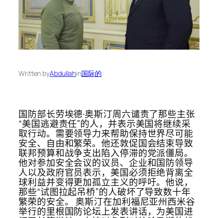
Written by
Abdullah
in
国际的
国防部长劳埃德·奥斯汀周六谴责了那些主张
“美国逃避责任”的人，并表示美国将继续采
取行动。需要领导力来帮助保持世界尽可能
安全、自由和繁荣。他还敦促国会结束导致
联邦预算和战争支出陷入停滞的党派僵局。
他对参加安全会议的议员、企业和国防领导
人以及政府官员表示，美国必须拒绝背离全
球利益并变得更加孤立主义的呼吁。他说，
那些“试图拉起吊桥”的人破坏了导致数十年
繁荣的安全。 奥斯汀在加利福尼亚州西米谷
举行的里根国防论坛上发表讲话，为美国进