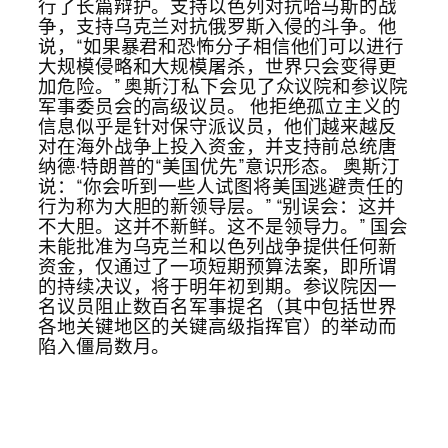
行了长篇辩护。支持以色列对抗哈马斯的战
争，支持乌克兰对抗俄罗斯入侵的斗争。他
说，“如果暴君和恐怖分子相信他们可以进行
大规模侵略和大规模屠杀，世界只会变得更
加危险。” 奥斯汀私下会见了众议院和参议院
军事委员会的高级议员。 他拒绝孤立主义的
信息似乎是针对保守派议员，他们越来越反
对在海外战争上投入资金，并支持前总统唐
纳德·特朗普的“美国优先”意识形态。 奥斯汀
说：“你会听到一些人试图将美国逃避责任的
行为称为大胆的新领导层。” “别误会：这并
不大胆。这并不新鲜。这不是领导力。” 国会
未能批准为乌克兰和以色列战争提供任何新
资金，仅通过了一项短期预算法案，即所谓
的持续决议，将于明年初到期。参议院因一
名议员阻止数百名军事提名（其中包括世界
各地关键地区的关键高级指挥官）的举动而
陷入僵局数月。