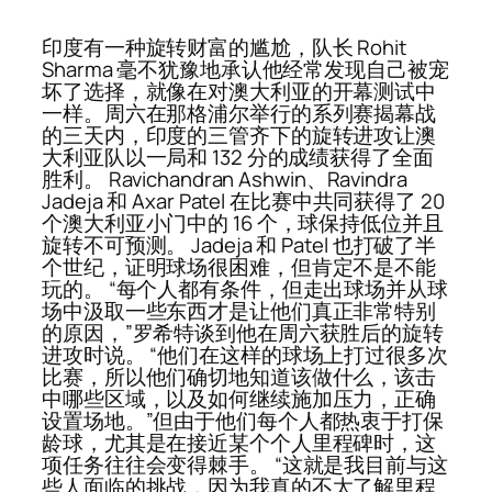
印度有一种旋转财富的尴尬，队长 Rohit
Sharma 毫不犹豫地承认他经常发现自己被宠
坏了选择，就像在对澳大利亚的开幕测试中
一样。周六在那格浦尔举行的系列赛揭幕战
的三天内，印度的三管齐下的旋转进攻让澳
大利亚队以一局和 132 分的成绩获得了全面
胜利。 Ravichandran Ashwin、Ravindra
Jadeja 和 Axar Patel 在比赛中共同获得了 20
个澳大利亚小门中的 16 个，球保持低位并且
旋转不可预测。 Jadeja 和 Patel 也打破了半
个世纪，证明球场很困难，但肯定不是不能
玩的。 “每个人都有条件，但走出球场并从球
场中汲取一些东西才是让他们真正非常特别
的原因，”罗希特谈到他在周六获胜后的旋转
进攻时说。 “他们在这样的球场上打过很多次
比赛，所以他们确切地知道该做什么，该击
中哪些区域，以及如何继续施加压力，正确
设置场地。”但由于他们每个人都热衷于打保
龄球，尤其是在接近某个个人里程碑时，这
项任务往往会变得棘手。 “这就是我目前与这
些人面临的挑战，因为我真的不太了解里程