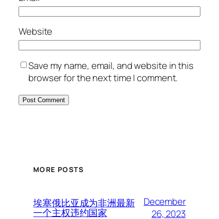
Website
Save my name, email, and website in this
browser for the next time I comment.
MORE POSTS
December
埃塞俄比亚成为非洲最新
一个主权违约国家
26, 2023