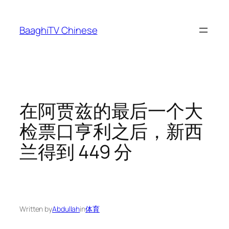
Skip
to
BaaghiTV Chinese
content
在阿贾兹的最后一个大
检票口亨利之后，新西
兰得到 449 分
Written by
Abdullah
in
体育