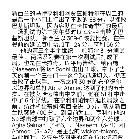
新西兰的马特亨利和阿贾兹帕特尔在周二的
最后一个小门上打出了不败的 88 分，以挫败
巴基斯坦队，因为客队在卡拉奇举行的最后
一场测试的第二天午餐时以 433-9 击败了巴
基斯坦队。 新西兰以 309-6 恢复比赛，在午
餐前的延长赛中增加了 124 分，亨利 56 分
——他的第三个半个世纪——帕特尔 31 分测试
最佳。 两场系列赛在第一次测试后打成平
局，也是在卡拉奇，以平局告终。 纳西姆
(Naseem) 将 Ish Sodhi 击出 11 球，拿下了当
天的第一个三柱门——这个球迅速切入，彻底
击败了击球手。 一夜之间 30 岁的布伦德尔
以边界和单打 Abrar Ahmed 达到了他的五十
岁。在被艾哈迈德击中之前，他在 51 杆中击
中了 6 个界线。 在亨利和帕特尔延长局数之
前，纺纱机让蒂姆·索西投进 10 分，帮助新西
兰队突破 400 分。 到目前为止，亨利在他的
59 球击球中打破了六个边界和两个六分球。
Agha Salman（3-66）、Naseem（3-71）和
Ahmed（3-142）是主要的 wicket-takers。
与此同时，吃完午饭回来的阿布拉尔将阿贾