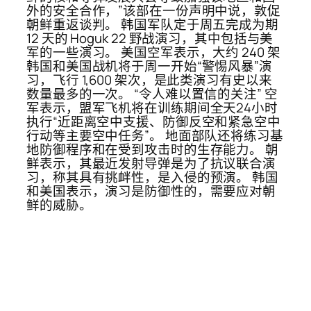
外的安全合作，”该部在一份声明中说，敦促
朝鲜重返谈判。 韩国军队定于周五完成为期
12 天的 Hoguk 22 野战演习，其中包括与美
军的一些演习。 美国空军表示，大约 240 架
韩国和美国战机将于周一开始“警惕风暴”演
习，飞行 1,600 架次，是此类演习有史以来
数量最多的一次。 “令人难以置信的关注” 空
军表示，盟军飞机将在训练期间全天24小时
执行“近距离空中支援、防御反空和紧急空中
行动等主要空中任务”。 地面部队还将练习基
地防御程序和在受到攻击时的生存能力。 朝
鲜表示，其最近发射导弹是为了抗议联合演
习，称其具有挑衅性，是入侵的预演。 韩国
和美国表示，演习是防御性的，需要应对朝
鲜的威胁。