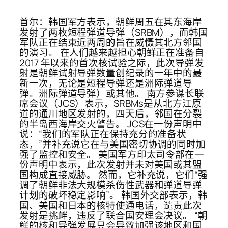
首尔：韩国军方表示，朝鲜周五在其东海岸
发射了两枚短程弹道导弹（SRBM），而韩国
军队正在结束近两周的旨在威慑其北方邻国
的演习。 在人们越来越担心朝鲜正在准备自
2017 年以来的首次核试验之际，此次导弹发
射是朝鲜试射导弹数量创纪录的一年中的最
新一次，无论是短程导弹还是洲际弹道导
弹。洲际弹道导弹）或其他。 南方参谋长联
席会议（JCS）表示，SRBMs是从北方江原
道的通川地区发射的，四天后，邻国在分裂
的半岛西海岸交火警告。 JCS在一份声明中
说：“我们的军队正在保持充分的准备状
态，”并补充说它在与美国密切协调的同时加
强了监控和安全。 美国军方印太司令部在一
份声明中表示，此次发射并未对美国或其盟
国构成直接威胁。 然而，它补充说，它们“强
调了朝鲜非法大规模杀伤性武器和弹道导弹
计划的破坏稳定影响”。 韩国外交部表示，韩
国、美国和日本的核特使通电话，谴责此次
发射是挑衅，违反了联合国安理会决议。 “朝
鲜的核和导弹发展只会导致加强该地区和国