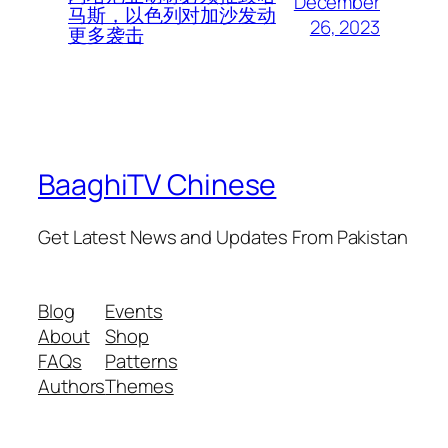
December
马斯，以色列对加沙发动
26, 2023
更多袭击
BaaghiTV Chinese
Get Latest News and Updates From Pakistan
Blog
Events
About
Shop
FAQs
Patterns
Authors
Themes