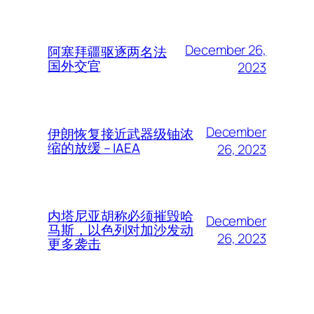
December 26,
阿塞拜疆驱逐两名法
国外交官
2023
December
伊朗恢复接近武器级铀浓
缩的放缓 – IAEA
26, 2023
内塔尼亚胡称必须摧毁哈
December
马斯，以色列对加沙发动
26, 2023
更多袭击