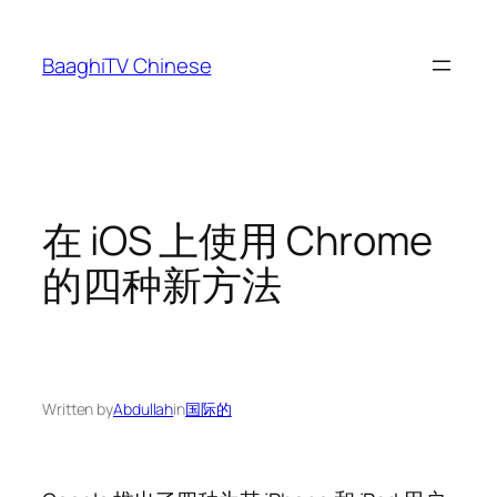
Skip
to
BaaghiTV Chinese
content
在 iOS 上使用 Chrome
的四种新方法
Written by
Abdullah
in
国际的