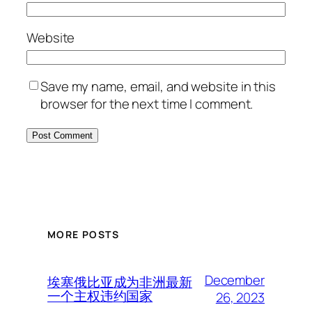
Website
Save my name, email, and website in this
browser for the next time I comment.
MORE POSTS
December
埃塞俄比亚成为非洲最新
一个主权违约国家
26, 2023