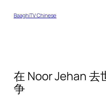
Skip
to
BaaghiTV Chinese
content
在 Noor Jeha
争