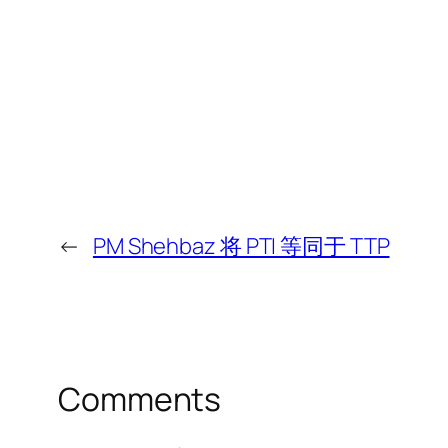
←
PM Shehbaz 将 PTI 等同于 TTP
Comments