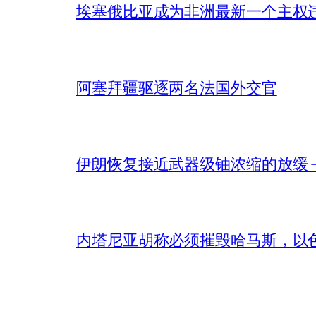
埃塞俄比亚成为非洲最新一个主权
阿塞拜疆驱逐两名法国外交官
伊朗恢复接近武器级铀浓缩的放缓 – 
内塔尼亚胡称必须摧毁哈马斯，以