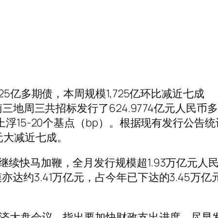
25亿多期债，本周规模1,725亿环比减近七成
南三地周三共招标发行了624.9774亿元人民币
上浮15-20个基点（bp）。根据现有发行公告
9亿元大减近七成。
继续快马加鞭，全月发行规模超1.93万亿元人
达约3.41万亿元，占今年已下达的3.45万亿
经济大盘会议，指出要加快财政支出进度，尽早