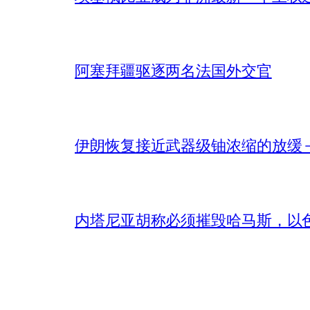
阿塞拜疆驱逐两名法国外交官
伊朗恢复接近武器级铀浓缩的放缓 – 
内塔尼亚胡称必须摧毁哈马斯，以