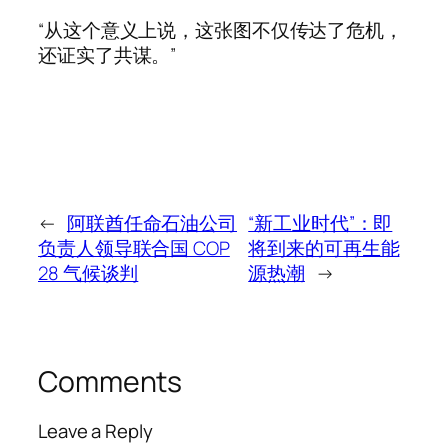
“从这个意义上说，这张图不仅传达了危机，
还证实了共谋。”
←
阿联酋任命石油公司
“新工业时代”：即
负责人领导联合国 COP
将到来的可再生能
28 气候谈判
源热潮
→
Comments
Leave a Reply