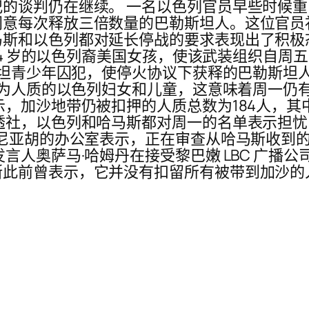
的谈判仍在继续。 一名以色列官员早些时候重
意每次释放三倍数量的巴勒斯坦人。这位官员
斯和以色列都对延长停战的要求表现出了积极态
 4 岁的以色列裔美国女孩，使该武装组织自周五
斯坦青少年囚犯，使停火协议下获释的巴勒斯坦人总
扣为人质的以色列妇女和儿童，这意味着周一仍有
，加沙地带仍被扣押的人质总数为184人，其中
透社，以色列和哈马斯都对周一的名单表示担
塔尼亚胡的办公室表示，正在审查从哈马斯收到
言人奥萨马·哈姆丹在接受黎巴嫩 LBC 广播
斯此前曾表示，它并没有扣留所有被带到加沙的