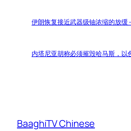
伊朗恢复接近武器级铀浓缩的放缓 – 
内塔尼亚胡称必须摧毁哈马斯，以
BaaghiTV Chinese