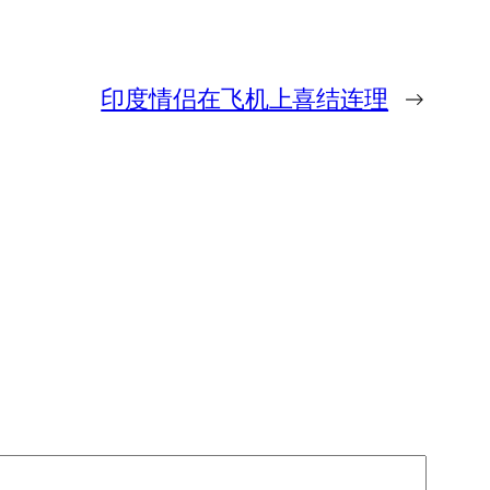
印度情侣在飞机上喜结连理
→