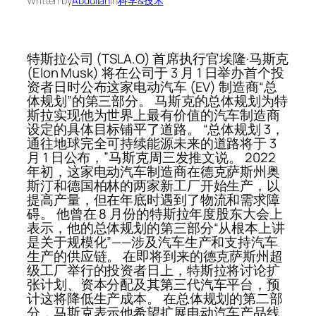
Written by
Abdullah
in
科学&技术
特斯拉公司 (TSLA.O) 首席执行官埃隆·马斯克
(Elon Musk) 将在公司于 3 月 1 日举办首个投
资者日时公布这家电动汽车 (EV) 制造商“总
体规划”的第三部分。 马斯克的总体规划为特
斯拉实现他为世界上最有价值的汽车制造商
设定的具体目标铺平了道路。 “总体规划 3，
通往地球完全可持续能源未来的道路将于 3
月 1 日公布，”马斯克周三发推文说。 2022
年初，这家电动汽车制造商在德克萨斯州奥
斯汀和德国柏林的两家新工厂开始生产，以
提高产量，但在年底时遇到了物流和需求障
碍。 他曾在 8 月份的特斯拉年度股东大会上
表示，他的总体规划的第三部分“从根本上讲
是关于规模化”——涉及汽车生产和支持汽车
生产的供应链。 在即将到来的德克萨斯州超
级工厂举行的投资者日上，特斯拉将讨论扩
张计划、资本分配及其第三代汽车平台，预
计这将降低生产成本。 在总体规划的第二部
分，马斯克表示他希望扩展电动汽车产品线