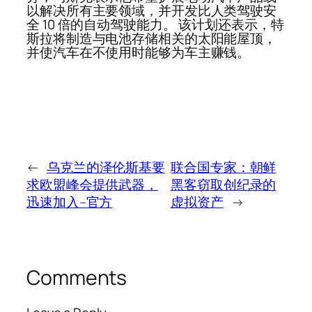
以解决所有主要领域，并开发比人类驾驶安
全 10 倍的自动驾驶能力。 该计划还表示，特
斯拉将制造与电池存储相关的太阳能屋顶，
并使汽车在不使用时能够为车主赚钱。
←
乌克兰的泽伦斯基要
联合国专家：朝鲜
求欧盟峰会提供武器，
黑客窃取创纪录的
迅速加入–官方
虚拟资产
→
Comments