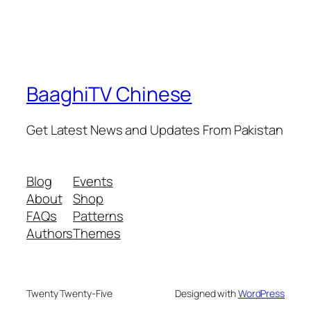
BaaghiTV Chinese
Get Latest News and Updates From Pakistan
Blog
Events
About
Shop
FAQs
Patterns
Authors
Themes
Twenty Twenty-Five
Designed with
WordPress