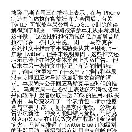
埃隆·马斯克周三在推特上表示，在与 iPhone
制造商首席执行官蒂姆·库克会面后，有关
Twitter 可能被苹果公司 App Store 删除的误
解得到了解决。 “蒂姆很清楚苹果从未考虑过
这样做，”这位推特和特斯拉的亿万富翁首席
执行官在一条推文中说。 周一，马斯克在一
系列推文中指责苹果威胁要从其应用商店中
屏蔽 Twitter，但并未说明原因，这些推文还
表示已停止在社交媒体平台上投放广告。 他
后来在另一条推文中标记了库克的推特账
户，询问“这里发生了什么事？” 推特和苹果
没有立即回应对马斯克最新推文置评的请
求。苹果尚未公开回应马斯克早些时候的推
文。 马斯克周一在推特上表达的不满包括苹
果向软件开发者收取高达 30% 的应用内购买
费用，马斯克发布了一个表情包，暗示他愿
意与苹果“开战”，而不是支付佣金。 分析师
告诉法新社，冲突可能归结为金钱，马斯克
对 App Store 在订阅等交易中收取佣金感到
恼火。 马斯克推迟了 Twitter Blue 订阅级别
的重新启动，该级别旨在让用户支付帐户验