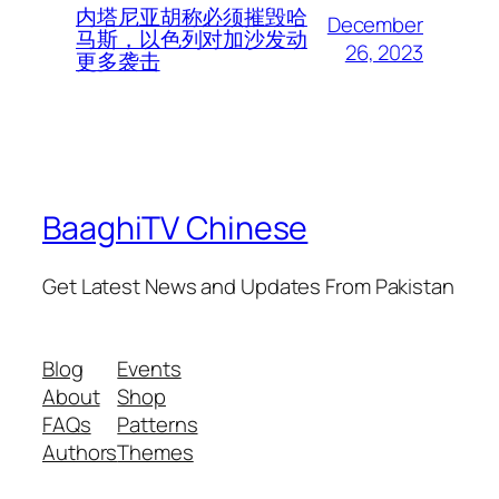
内塔尼亚胡称必须摧毁哈
December
马斯，以色列对加沙发动
26, 2023
更多袭击
BaaghiTV Chinese
Get Latest News and Updates From Pakistan
Blog
Events
About
Shop
FAQs
Patterns
Authors
Themes