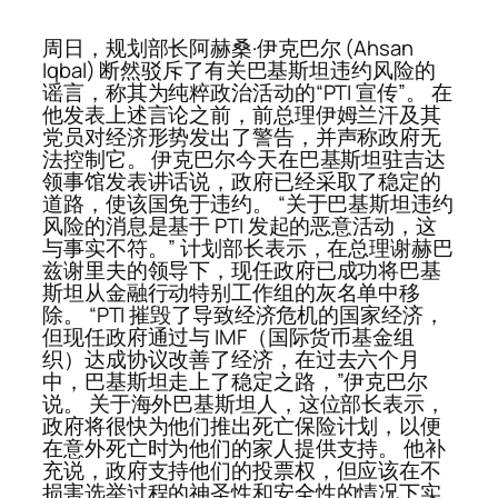
周日，规划部长阿赫桑·伊克巴尔 (Ahsan
Iqbal) 断然驳斥了有关巴基斯坦违约风险的
谣言，称其为纯粹政治活动的“PTI 宣传”。 在
他发表上述言论之前，前总理伊姆兰汗及其
党员对经济形势发出了警告，并声称政府无
法控制它。 伊克巴尔今天在巴基斯坦驻吉达
领事馆发表讲话说，政府已经采取了稳定的
道路，使该国免于违约。 “关于巴基斯坦违约
风险的消息是基于 PTI 发起的恶意活动，这
与事实不符。” 计划部长表示，在总理谢赫巴
兹谢里夫的领导下，现任政府已成功将巴基
斯坦从金融行动特别工作组的灰名单中移
除。 “PTI 摧毁了导致经济危机的国家经济，
但现任政府通过与 IMF（国际货币基金组
织）达成协议改善了经济，在过去六个月
中，巴基斯坦走上了稳定之路，”伊克巴尔
说。 关于海外巴基斯坦人，这位部长表示，
政府将很快为他们推出死亡保险计划，以便
在意外死亡时为他们的家人提供支持。 他补
充说，政府支持他们的投票权，但应该在不
损害选举过程的神圣性和安全性的情况下实