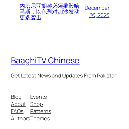
内塔尼亚胡称必须摧毁哈
December
马斯，以色列对加沙发动
26, 2023
更多袭击
BaaghiTV Chinese
Get Latest News and Updates From Pakistan
Blog
Events
About
Shop
FAQs
Patterns
Authors
Themes