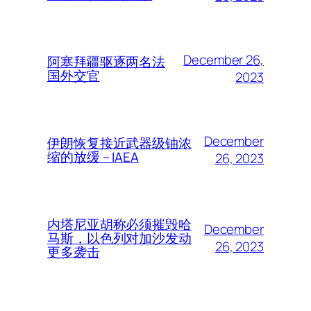
December 26,
阿塞拜疆驱逐两名法
国外交官
2023
December
伊朗恢复接近武器级铀浓
缩的放缓 – IAEA
26, 2023
内塔尼亚胡称必须摧毁哈
December
马斯，以色列对加沙发动
26, 2023
更多袭击