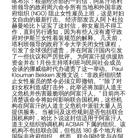
喀布尔：根据经济部的一封信，阿富汗塔利
班领导的政府周六命令所有当地和外国非政
府组织 (NGO) 阻止女性雇员上班，这是对妇
女自由的最新打击。 经济部发言人阿卜杜拉
赫曼哈比卜证实了这封信，称女雇员不得工
作，直到另行通知，因为有些人没有遵守政
府对伊斯兰女性着装规范的解释。 几天前，
塔利班领导的政府下令大学关闭女性课程，
引发了全球强烈谴责，并在阿富汗国内引发
了一些抗议和严厉批评。 为阿富汗提供援助
资金并在 1 月份主持塔利班与民间社会成员
会谈的挪威临时代办谴责了这一举动。 Paul
Klouman Bekken 发推文说：“非政府组织禁
止女性雇员的禁令必须立即撤销。” “除了对
妇女权利造成打击外，此举还将加剧人道主
义危机并伤害最脆弱的阿富汗人。” 目前尚不
清楚该命令将如何影响联合国机构，这些机
构在阿富汗的人道主义危机中派驻大量人员
提供服务。 当被问及这些规则是否包括联合
国机构时，哈比卜说这封信适用于阿富汗人
道主义组织协调机构 ACBAR 下属的组织。该
机构不包括联合国，但包括 180 多个地方和
国际非政府组织。 然而，联合国经常与在阿