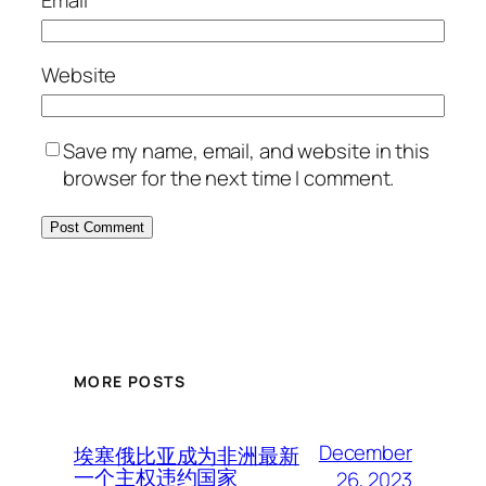
Email
*
Website
Save my name, email, and website in this
browser for the next time I comment.
MORE POSTS
December
埃塞俄比亚成为非洲最新
一个主权违约国家
26, 2023