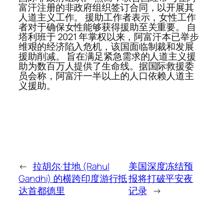
富汗注册的非政府组织签订合同，以开展其
人道主义工作。 援助工作者表示，女性工作
者对于确保女性能够获得援助至关重要。 自
塔利班于 2021 年掌权以来，阿富汗本已举步
维艰的经济陷入危机，该国面临制裁和发展
援助削减。 旨在满足紧急需求的人道主义援
助为数百万人提供了生命线。据国际救援委
员会称，阿富汗一半以上的人口依赖人道主
义援助。
←
拉胡尔·甘地 (Rahul
美国深度冻结预
Gandhi) 的横跨印度游行抵
报将打破平安夜
达首都德里
记录
→