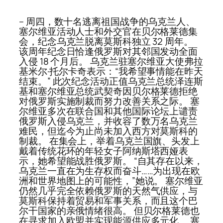
– 周四，数十名逃离祖国战争的乌克兰人、
塞尔维亚活动人士和外交官在贝尔格莱德集
会，纪念乌克兰脱离莫斯科独立 32 周年。
该周年纪念日恰逢俄罗斯对其邻国发动全面
入侵 18 个月后。 乌克兰驻塞尔维亚大使弗拉
基米尔·托尔卡奇表示：“我希望事情能在昨天
结束。” 此次纪念活动正值乌克兰总统泽连斯
基和塞尔维亚总统武契奇因贝尔格莱德拒绝
对俄罗斯实施制裁而努力改善关系之际。 塞
尔维亚多次在联合国和其他国际论坛上谴责
俄罗斯入侵乌克兰，并收容了数万名乌克兰
难民，但迄今为止尚未加入西方对莫斯科的
制裁。 在集会上，举着乌克兰国旗、头发上
戴着传统花环的年轻女子阿纳斯塔西娅表
示，她希望能战胜俄罗斯。 “自其存在以来，
乌克兰一直在为生存权而奋斗……为出现在欧
洲和世界地图上的可能性，”她说。 塞尔维亚
仍然几乎完全依赖俄罗斯的天然气供应，与
莫斯科保持着贸易和军事关系，而且这个巴
尔干国家的亲俄情绪很高。 但贝尔格莱德也
在寻求加入欧盟并实现能源供应多元化。 塞