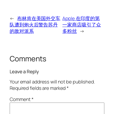
←
布林肯在美国外交车
Apple 在印度的第
队遭到炮火后警告苏丹
一家商店吸引了众
的敌对派系
多粉丝
→
Comments
Leave a Reply
Your email address will not be published.
Required fields are marked
*
Comment
*