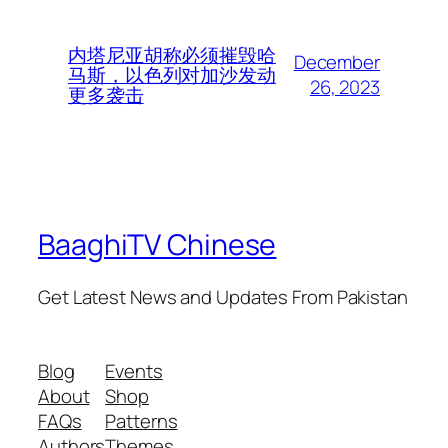
内塔尼亚胡称必须摧毁哈
December
马斯，以色列对加沙发动
26, 2023
更多袭击
BaaghiTV Chinese
Get Latest News and Updates From Pakistan
Blog
Events
About
Shop
FAQs
Patterns
Authors
Themes