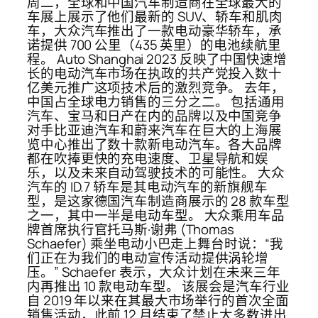
周二，全球和中国汽车制造商在全球最大的
车展上展示了他们最新的 SUV、轿车和肌肉
车，大众汽车推出了一款电动豪华轿车，承
诺提供 700 公里（435 英里）的电池续航里
程。 Auto Shanghai 2023 反映了中国快速增
长的电动汽车市场在执政的共产党投入数十
亿美元推广这项技术后的激烈竞争。 去年，
中国占全球电力销售的三分之二。 包括通用
汽车、宝马和日产在内的品牌以及中国竞争
对手比亚迪汽车和蔚来汽车在巨大的上海展
览中心推出了数十款新电动汽车。各大品牌
都在吹捧更快的充电速度、卫星导航和娱
乐，以及未来自动驾驶技术的可能性。 大众
汽车的 ID.7 轿车是其电动汽车的新旗舰车
型，是这家德国汽车制造商展示的 28 款车型
之一，其中一半是电动车型。 大众乘用车品
牌首席执行官托马斯·谢弗 (Thomas
Schaefer) 乘坐电动小巴走上舞台时说：“我
们正在为我们的电动宣传活动提供涡轮增
压。” Schaefer 表示，大众计划在未来三年
内再推出 10 款电动车型。 该展会是汽车行业
自 2019 年以来在其最大市场举行的首次全面
销售活动，此前 12 月结束了禁止大多数进出