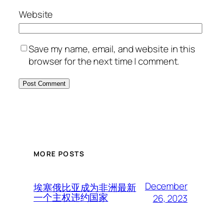
Website
Save my name, email, and website in this
browser for the next time I comment.
MORE POSTS
December
埃塞俄比亚成为非洲最新
一个主权违约国家
26, 2023