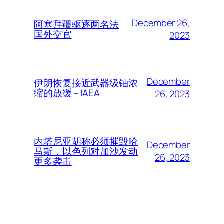
December 26,
阿塞拜疆驱逐两名法
国外交官
2023
December
伊朗恢复接近武器级铀浓
缩的放缓 – IAEA
26, 2023
内塔尼亚胡称必须摧毁哈
December
马斯，以色列对加沙发动
26, 2023
更多袭击