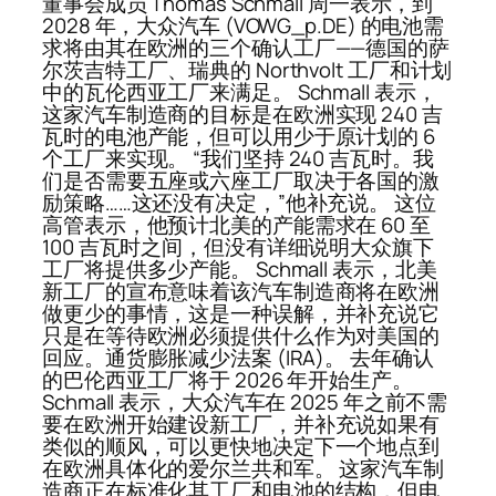
董事会成员 Thomas Schmall 周一表示，到
2028 年，大众汽车 (VOWG_p.DE) 的电池需
求将由其在欧洲的三个确认工厂——德国的萨
尔茨吉特工厂、瑞典的 Northvolt 工厂和计划
中的瓦伦西亚工厂来满足。 Schmall 表示，
这家汽车制造商的目标是在欧洲实现 240 吉
瓦时的电池产能，但可以用少于原计划的 6
个工厂来实现。 “我们坚持 240 吉瓦时。我
们是否需要五座或六座工厂取决于各国的激
励策略……这还没有决定，”他补充说。 这位
高管表示，他预计北美的产能需求在 60 至
100 吉瓦时之间，但没有详细说明大众旗下
工厂将提供多少产能。 Schmall 表示，北美
新工厂的宣布意味着该汽车制造商将在欧洲
做更少的事情，这是一种误解，并补充说它
只是在等待欧洲必须提供什么作为对美国的
回应。通货膨胀减少法案 (IRA)。 去年确认
的巴伦西亚工厂将于 2026 年开始生产。
Schmall 表示，大众汽车在 2025 年之前不需
要在欧洲开始建设新工厂，并补充说如果有
类似的顺风，可以更快地决定下一个地点到
在欧洲具体化的爱尔兰共和军。 这家汽车制
造商正在标准化其工厂和电池的结构，但电