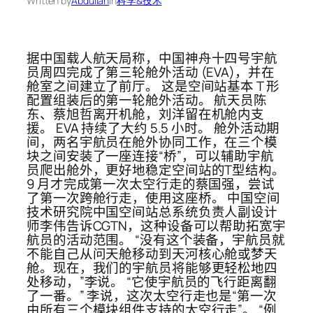
Written by
Abdullah
in
科学&技术
据中国载人航天局称，中国神舟十四号宇航
员周四完成了第三轮舱外活动 (EVA)，并在
舱室之间建立了前厅。 这是空间站基本 T 形
配置组装后的第一轮舱外活动。 航天员陈
东、蔡旭哲离开机舱，刘洋留在机舱内支
援。 EVA 持续了大约 5.5 小时。 舱外活动期
间，两名宇航员在舱外协同工作，在三个模
块之间安装了一座连接“桥”，可以辅助宇航
员爬出舱外，更好地稳定空间站的T型结构。
9 月才完成第一次太空行走的蔡国强，尝试
了第一次跨舱行走，使用这座桥。 中国空间
技术研究院中国空间站总系统负责人副设计
师李伟告诉CGTN，这种设备可以帮助拓宽宇
航员的活动范围。 “没有这个装备，宇航员就
不能自己从问天舱移动到天河核心舱或梦天
舱。现在，我们的宇航员将能够更轻松地四
处移动，”李说。 “它使宇航员的飞行距离翻
了一番。” 李说，这次太空行走也是“第一次
由所有三个模块组件支持的太空行走”。 “例