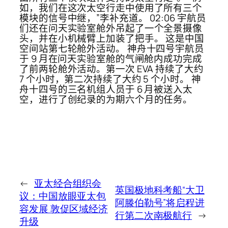
如，我们在这次太空行走中使用了所有三个
模块的信号中继，”李补充道。 02:06 宇航员
们还在问天实验室舱外吊起了一个全景摄像
头，并在小机械臂上加装了把手。 这是中国
空间站第七轮舱外活动。 神舟十四号宇航员
于 9 月在问天实验室舱的气闸舱内成功完成
了前两轮舱外活动。第一次 EVA 持续了大约
7 个小时，第二次持续了大约 5 个小时。 神
舟十四号的三名机组人员于 6 月被送入太
空，进行了创纪录的为期六个月的任务。
←
亚太经合组织会
英国极地科考船“大卫
议：中国放眼亚太包
阿滕伯勒号”将启程进
容发展 敦促区域经济
行第二次南极航行
→
升级