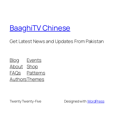
BaaghiTV Chinese
Get Latest News and Updates From Pakistan
Blog
Events
About
Shop
FAQs
Patterns
Authors
Themes
Twenty Twenty-Five
Designed with
WordPress