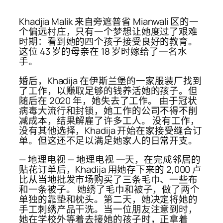
Khadjia Malik 来自旁遮普省 Mianwali 区的一
个偏远村庄，只有一个梦想让她度过了艰难
时期：看到她的四个孩子接受良好的教育。
这位 43 岁的母亲在 18 岁时嫁给了一名水
手。
婚后，Khadija 在伊斯兰堡的一家服装厂找到
了工作，以赚取足够的钱养活她的孩子。但
随后在 2020 年，她失去了工作。 由于冠状
病毒大流行和封锁，她工作的公司不得不削
减成本，结果解雇了许多工人。 没有工作，
没有其他选择，Khadija 开始在家接受缝合订
单。但这还不足以满足她家人的日常开支。
— 地理电视 — 地理电视 一天，在完成邻居的
贴花订单后，Khadija 用她存下来的 2,000 卢
比从当地批发市场购买了三条毛巾、一些布
和一条被子。 她绣了毛巾和被子，做了两个
单独的靠垫和枕头。第二天，她决定将她的
手工刺绣产品干洗。当一位朋友注意到时，
她在学校外等着去接她的孩子时，正拿着