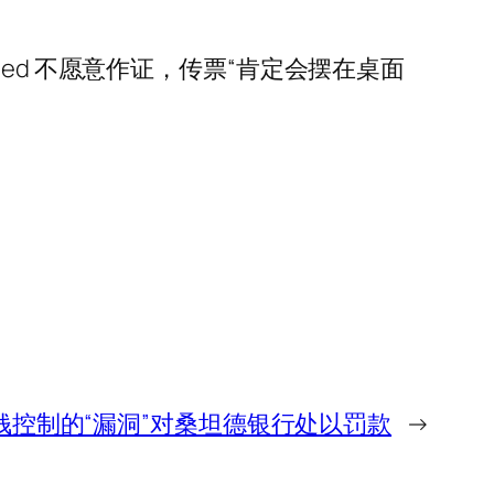
Fried 不愿意作证，传票“肯定会摆在桌面
钱控制的“漏洞”对桑坦德银行处以罚款
→