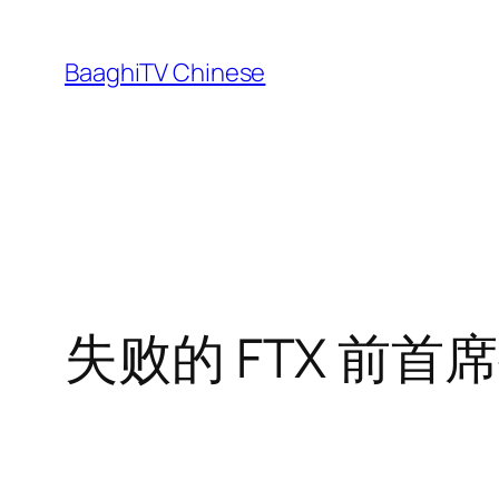
Skip
to
BaaghiTV Chinese
content
失败的 FTX 前