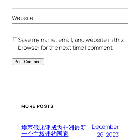
Website
Save my name, email, and website in this
browser for the next time I comment.
MORE POSTS
December
埃塞俄比亚成为非洲最新
一个主权违约国家
26, 2023