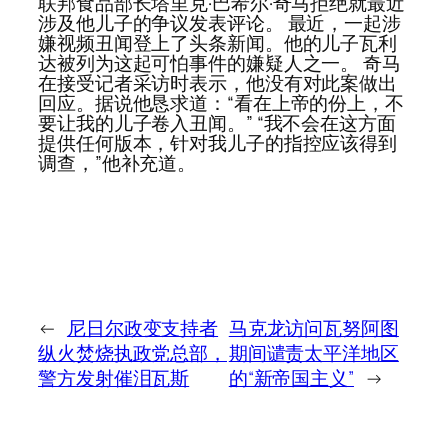
联邦食品部长塔里克·巴希尔·奇马拒绝就最近
涉及他儿子的争议发表评论。 最近，一起涉
嫌视频丑闻登上了头条新闻。他的儿子瓦利
达被列为这起可怕事件的嫌疑人之一。 奇马
在接受记者采访时表示，他没有对此案做出
回应。据说他恳求道：“看在上帝的份上，不
要让我的儿子卷入丑闻。” “我不会在这方面
提供任何版本，针对我儿子的指控应该得到
调查，”他补充道。
←
尼日尔政变支持者
马克龙访问瓦努阿图
纵火焚烧执政党总部，
期间谴责太平洋地区
警方发射催泪瓦斯
的“新帝国主义”
→