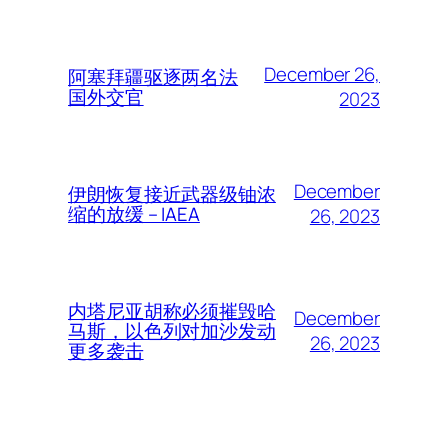
December 26,
阿塞拜疆驱逐两名法
国外交官
2023
December
伊朗恢复接近武器级铀浓
缩的放缓 – IAEA
26, 2023
内塔尼亚胡称必须摧毁哈
December
马斯，以色列对加沙发动
26, 2023
更多袭击